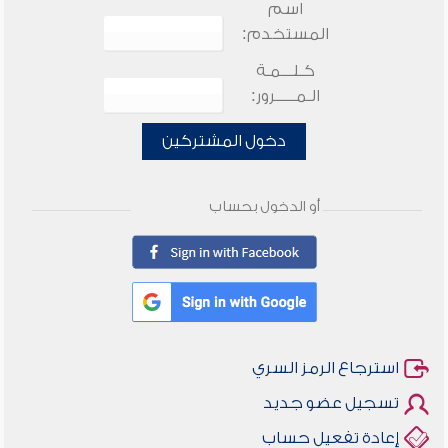
اسم
المستخدم:
كـلـــمـة
الـمـــــرور:
دخول المشتركين
أو الدخول بحساب
استرجاع الرمز السري
تسجيل عضو جديد
إعادة تفعيل حساب