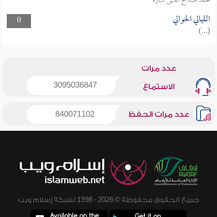
محمد صلاح الدين كبارة
الليالي الخوالي
0
(...)
عدد مرات
3095036847
الاستماع
عدد مرات الحفظ
840071102
جميع الحقوق محفوظة © 2026 - 1998 لشبكة إسلام ويب