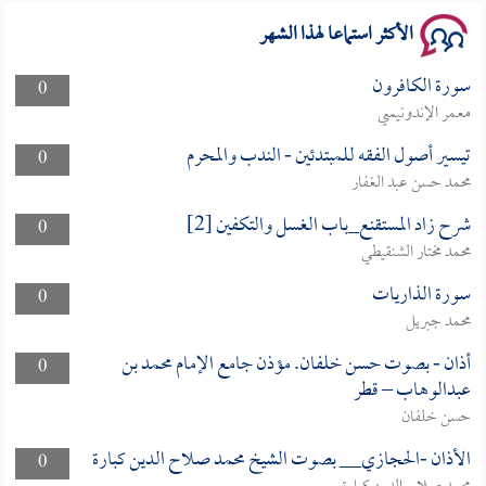
الأكثر استماعا لهذا الشهر
سورة الكافرون
0
معمر الإندونيسي
تيسير أصول الفقه للمبتدئين - الندب والمحرم
0
محمد حسن عبد الغفار
شرح زاد المستقنع_باب الغسل والتكفين [2]
0
محمد مختار الشنقيطي
سورة الذاريات
0
محمد جبريل
أذان - بصوت حسن خلفان. مؤذن جامع الإمام محمد بن
0
عبدالوهاب – قطر
حسن خلفان
الأذان -الحجازي__ بصوت الشيخ محمد صلاح الدين كبارة
0