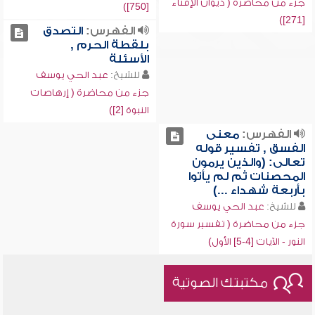
جزء من محاضرة ( ديوان الإفتاء
[750])
[271])
الفهرس:
التصدق
بلقطة الحرم ,
الأسئلة
للشيخ:
عبد الحي يوسف
جزء من محاضرة ( إرهاصات
النبوة [2])
الفهرس:
معنى
الفسق , تفسير قوله
تعالى: (والذين يرمون
المحصنات ثم لم يأتوا
بأربعة شهداء ...)
للشيخ:
عبد الحي يوسف
جزء من محاضرة ( تفسير سورة
النور - الآيات [4-5] الأول)
مكتبتك الصوتية