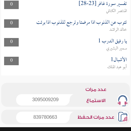
تفسير سورة غافر [23-28]
0
المنتصر الكتاني
تتوب عن الذنوب اذا مرضتا وترجع للذنوب اذا برئت
0
خالد الراشد
يا رفيق الدرب 1
0
سمير البشيري
الأشبال1
0
أبو عبد الملك
عدد مرات
3095009209
الاستماع
عدد مرات الحفظ
839780663