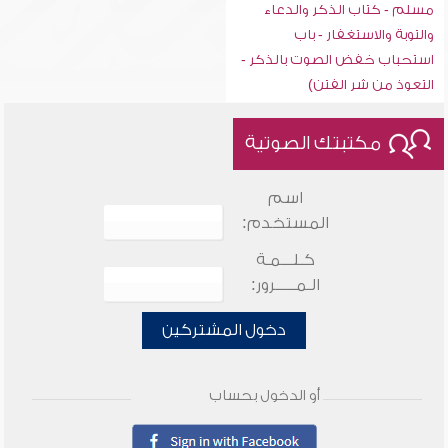
مسلم - كتاب الذكر والدعاء
والتوبة والاستغفار - باب
استحباب خفض الصوت بالذكر -
التعوذ من شر الفتن)
مكتبتك الصوتية
اسم
المستخدم:
كـلـــمـة
الـمـــــرور:
دخول المشتركين
أو الدخول بحساب