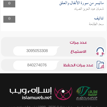
ماتيسر من سورة الأنفال والعلق
0
شعبان عبد العزيز الصياد
تناتيف
0
سعد الطلحة
عدد مرات
3095053308
الاستماع
عدد مرات الحفظ
840274076