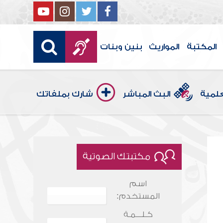
المكتبة
المواريث
بنين وبنات
علمية
البث المباشر
شارك بملفاتك
مكتبتك الصوتية
اسم
المستخدم:
كـلـــمـة