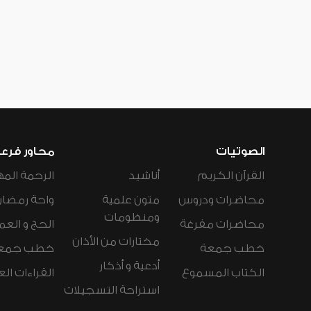
الصوتيات
محاور فرع
القرآن الكريم
أناشيد
الرحمة المه
محاضرات ودروس
متون علمية
واحة رمضان
ومنظومات
محاضرات مفرغة
الحج و العم
مختارات من الأذان
خطب جمعة
خطب جمع
أدعية و أذكار
الكتاب المسموع
القراءات ال
استراحة التسجيلات