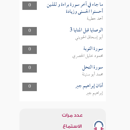
ما جاء في آخر سورة براءة و للذين
0
أحسنوا الحسنى وزيادة
أحمد حطيبة
الوصايا قبل المنايا 3
0
أبو إسحاق الحويني
سورة التوبة
0
محمود خليل الحصري
سورة النحل
0
محمد أبو سنينة
أذان إبراهيم جبر
0
إبراهيم جبر
عدد مرات
الاستماع