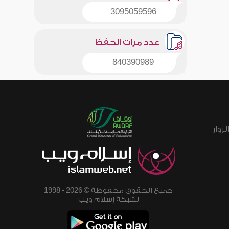
3095059596
عدد مرات الحفظ
840390989
زوار
جميع الحقوق محفوظة © 2026 - 1998
لشبكة إسلام ويب