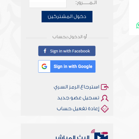
الـمـــــرور:
دخول المشتركين
أو الدخول بحساب
استرجاع الرمز السري
تسجيل عضو جديد
إعادة تفعيل حساب
البث المباشر