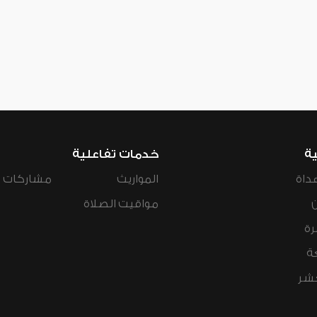
ية
خدمات تفاعلية
داة
المواريث
مشاركات ال
مواقيت الصلاة
رة
ة
عشر