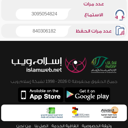
عدد مرات
3095054824
الاستماع
عدد مرات الحفظ
840306182
جميع الحقوق محفوظة © 2026 - 1998 لشبكة إسلام ويب
وثيقة الخصوصية
اتفاقية الخدمة
اتصل بنا
من نحن