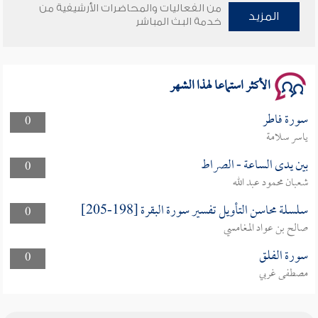
من الفعاليات والمحاضرات الأرشيفية من
وأمنهم من خوف 9
المزيد
خدمة البث المباشر
سلسلة محاضرات نفحات رمضانية 1444هـ
الأكثر استماعا لهذا الشهر
سورة فاطر
0
ياسر سلامة
بين يدى الساعة - الصراط
0
شعبان محمود عبد الله
سلسلة محاسن التأويل تفسير سورة البقرة [198-205]
0
صالح بن عواد المغامسي
سورة الفلق
0
مصطفى غربي