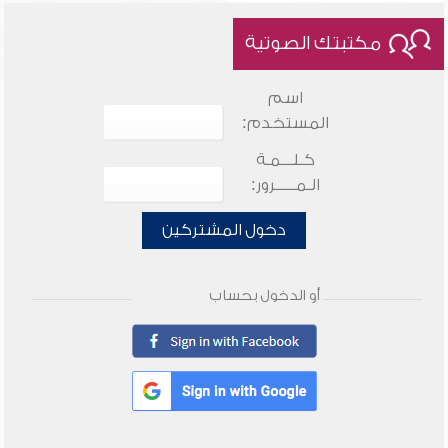
مكتبتك الصوتية
اسم
المستخدم:
كـلـــمـة
الـمـــــرور:
دخول المشتركين
أو الدخول بحساب