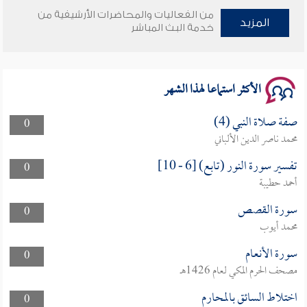
من الفعاليات والمحاضرات الأرشيفية من
المزيد
وأمنهم من خوف 9
خدمة البث المباشر
سلسلة محاضرات نفحات رمضانية 1444هـ
الأكثر استماعا لهذا الشهر
صفة صلاة النبي (4)
0
محمد ناصر الدين الألباني
تفسير سورة النور (تابع) [6 - 10]
0
أحمد حطيبة
سورة القصص
0
محمد أيوب
سورة الأنعام
0
مصحف الحرم المكي لعام 1426هـ
اختلاط السائق بالمحارم
0