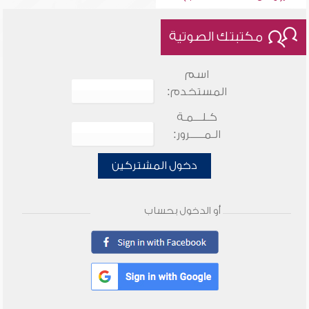
مكتبتك الصوتية
اسم
المستخدم:
كـلـــمـة
الـمـــــرور:
دخول المشتركين
أو الدخول بحساب