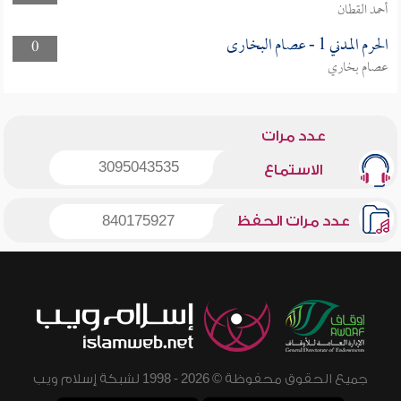
أحمد القطان
الحرم المدني 1 - عصام البخارى
0
عصام بخاري
عدد مرات
3095043535
الاستماع
عدد مرات الحفظ
840175927
جميع الحقوق محفوظة © 2026 - 1998 لشبكة إسلام ويب