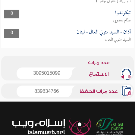
أبو زياد ( طارق جابر )
تيكوندوا
0
نظام يعقوبي
أذان - السيد متولي العال - لبنان
0
السيد متولي العال
عدد مرات
3095015099
الاستماع
عدد مرات الحفظ
839834766