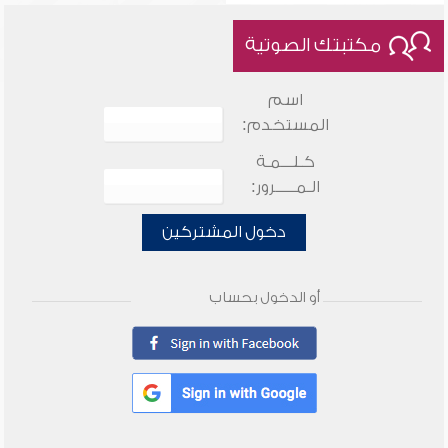
مكتبتك الصوتية
اسم
المستخدم:
كـلـــمـة
الـمـــــرور:
دخول المشتركين
أو الدخول بحساب