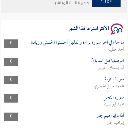
المزيد
خدمة البث المباشر
سلسلة محاضرات نفحات رمضانية 1444هـ
الأكثر استماعا لهذا الشهر
ما جاء في آخر سورة براءة و للذين أحسنوا الحسنى وزيادة
0
أحمد حطيبة
الوصايا قبل المنايا 3
0
أبو إسحاق الحويني
سورة التوبة
0
محمود خليل الحصري
سورة النحل
0
محمد أبو سنينة
أذان إبراهيم جبر
0
إبراهيم جبر