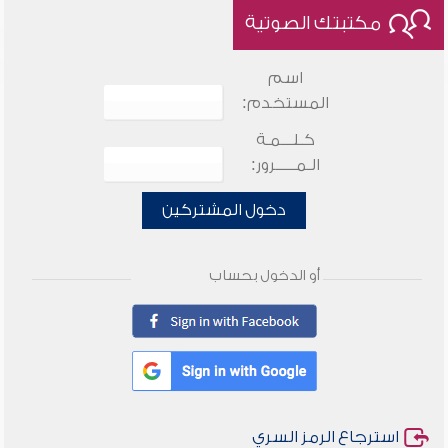
مكتبتك الصوتية
اسم
المستخدم:
كـلـــمـة
الـمـــــرور:
دخول المشتركين
أو الدخول بحساب
استرجاع الرمز السري