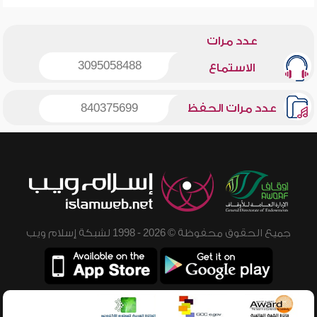
عدد مرات
3095058488
الاستماع
عدد مرات الحفظ
840375699
جميع الحقوق محفوظة © 2026 - 1998 لشبكة إسلام ويب