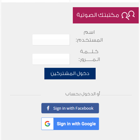
مكتبتك الصوتية
اسم
المستخدم:
كـلـــمـة
الـمـــــرور:
دخول المشتركين
أو الدخول بحساب