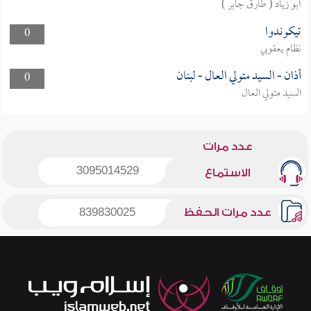
أبو زياد ( طارق جابر )
تيكوندوا
0
نظام يعقوبي
أذان - السيد متولي العال - لبنان
0
السيد متولي العال
عدد مرات
3095014529
الاستماع
عدد مرات الحفظ
839830025