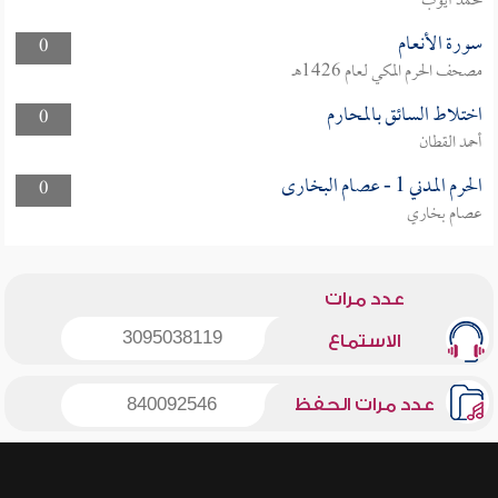
محمد أيوب
سورة الأنعام
0
مصحف الحرم المكي لعام 1426هـ
اختلاط السائق بالمحارم
0
أحمد القطان
الحرم المدني 1 - عصام البخارى
0
عصام بخاري
عدد مرات
3095038119
الاستماع
عدد مرات الحفظ
840092546