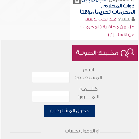
ذوات المحارم ,
المحرمات تحريماً مؤقتاً
للشيخ:
عبد الحي يوسف
جزء من محاضرة ( المحرمات
من النساء [1])
مكتبتك الصوتية
اسم
المستخدم:
كـلـــمـة
الـمـــــرور:
دخول المشتركين
أو الدخول بحساب