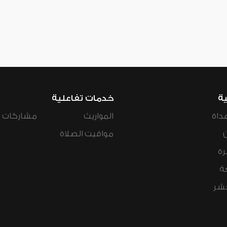
ية
خدمات تفاعلية
داة
المواريث
مشاركات ال
مواقيت الصلاة
رة
ة
عشر