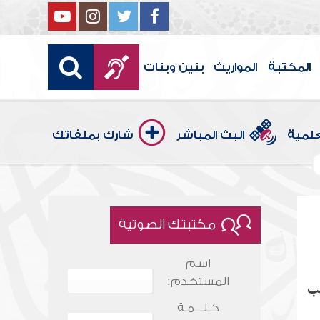
المكتبة
المواريث
بنين وبنات
علمية
البث المباشر
شارك بملفاتك
مكتبتك الصوتية
اسم
المستخدم:
حب
كـلـــمـة