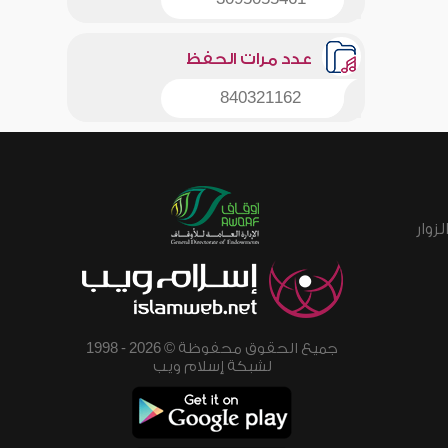
عدد مرات الحفظ
840321162
زوار
جميع الحقوق محفوظة © 2026 - 1998
لشبكة إسلام ويب