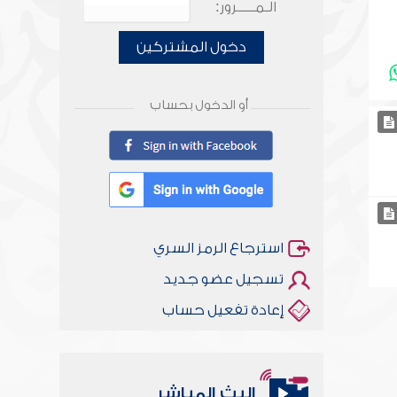
الـمـــــرور:
دخول المشتركين
أو الدخول بحساب
استرجاع الرمز السري
تسجيل عضو جديد
إعادة تفعيل حساب
البث المباشر