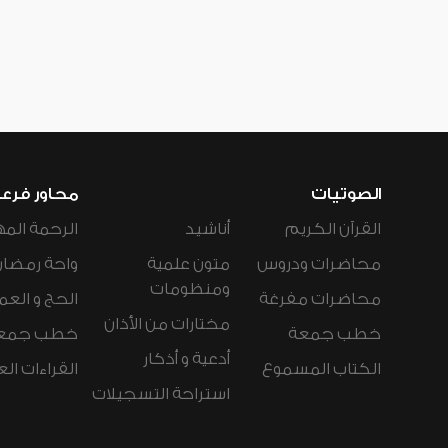
الصوتيات
محاور فرع
القرآن الكريم
أناشيد
الرحمة المه
محاضرات ودروس
متون علمية
واحة رمضان
ومنظومات
محاضرات مفرغة
الحج و العم
مختارات من الأذان
خطب جمعة
خطب جمع
أدعية و أذكار
الكتاب المسموع
القراءات ال
استراحة التسجيلات