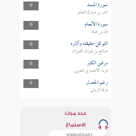
سورة المسد
0
ثامر بن مبارك العامر
سورة الأنعام
0
فارس عباد
التوكل حقيقته وآثاره
0
صالح بن فوزان الفوزان
مرض الكبر
0
فريد الأنصاري المغربي
رغم الحصار
0
فرقة الروابي
عدد مرات
الاستماع
3095055461