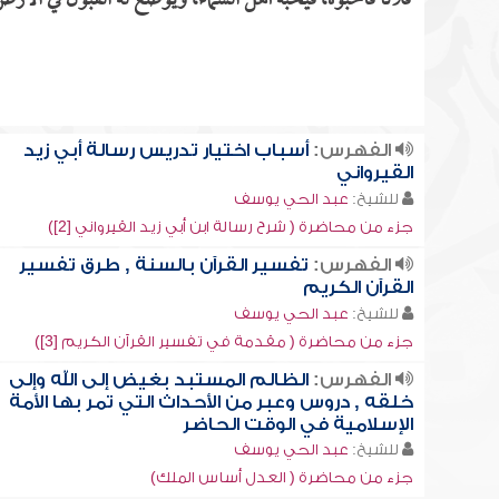
فلاناً فأحبوه، فيحبه أهل السماء، ويوضع له القبول في الأرض
الفهرس:
أسباب اختيار تدريس رسالة أبي زيد
القيرواني
للشيخ:
عبد الحي يوسف
جزء من محاضرة ( شرح رسالة ابن أبي زيد القيرواني [2])
الفهرس:
تفسير القرآن بالسنة , طرق تفسير
القرآن الكريم
للشيخ:
عبد الحي يوسف
جزء من محاضرة ( مقدمة في تفسير القرآن الكريم [3])
الفهرس:
الظالم المستبد بغيض إلى الله وإلى
خلقه , دروس وعبر من الأحداث التي تمر بها الأمة
الإسلامية في الوقت الحاضر
للشيخ:
عبد الحي يوسف
جزء من محاضرة ( العدل أساس الملك)