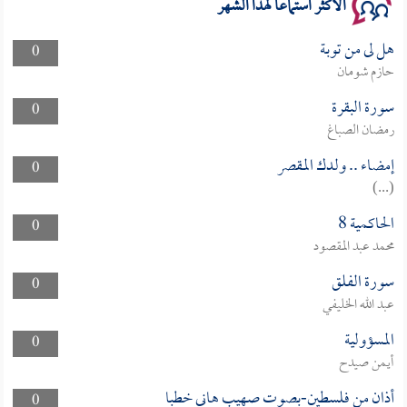
الأكثر استماعا لهذا الشهر
هل لى من توبة
0
حازم شومان
سورة البقرة
0
رمضان الصباغ
إمضاء .. ولدك المقصر
0
(...)
الحاكمية 8
0
محمد عبد المقصود
سورة الفلق
0
عبد الله الخليفي
المسؤولية
0
أيمن صيدح
أذان من فلسطين-بصوت صهيب هاني خطبا
0