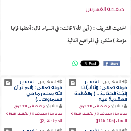
صفحة الفهرس
الحديث الشريف : ( أين الله؟ قالت: في السماء. قال: أعتقها فإنها
مؤمنة ) مذكور في المواضع التالية
الفهرس:
تفسير
الفهرس:
تفسير
قوله تعالى: (إِنَّا أَنزَلْنَا
قوله تعالى: (ألم تر أن
إِلَيْكَ الْكِتَابَ... ) والفائدة
الله يعلم ما في
العقدية فيه
السماوات...)
للشيخ:
مصطفى العدوي
للشيخ:
مصطفى العدوي
جزء من محاضرة ( تفسير سورة
جزء من محاضرة ( تفسير سورة
النساء [105-115])
المجادلة [2])
الفهرس:
تفسير
الفهرس:
غرس