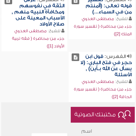
قوله تعالى: (أأمنتم
الثقة في نفوسهم
من في السماء...)
ومكافأة النبيه منهم ,
الأسباب المعينة على
للشيخ:
مصطفى العدوي
صلاح الأولاد
جزء من محاضرة ( تفسير سورة
للشيخ:
مصطفى العدوي
الملك [2])
جزء من محاضرة ( فقه تربية
الأولاد [1])
الفهرس:
قول ابن
حجر في فتح الباري: (لا
يسأل عن الله بـأين) ,
الأسئلة
للشيخ:
مصطفى العدوي
جزء من محاضرة ( تفسير سورة
الحاقة [2])
مكتبتك الصوتية
اسم