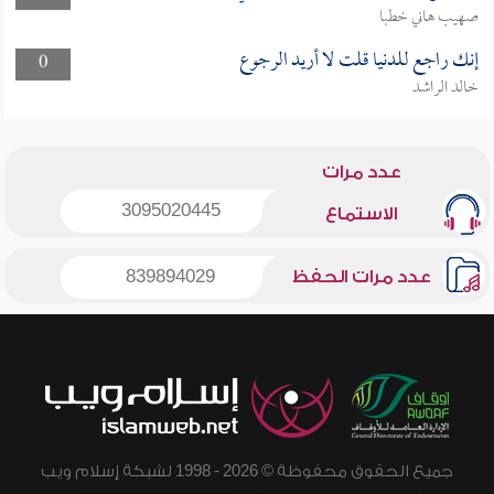
صهيب هاني خطبا
إنك راجع للدنيا قلت لا أريد الرجوع
0
خالد الراشد
عدد مرات
3095020445
الاستماع
عدد مرات الحفظ
839894029
جميع الحقوق محفوظة © 2026 - 1998 لشبكة إسلام ويب