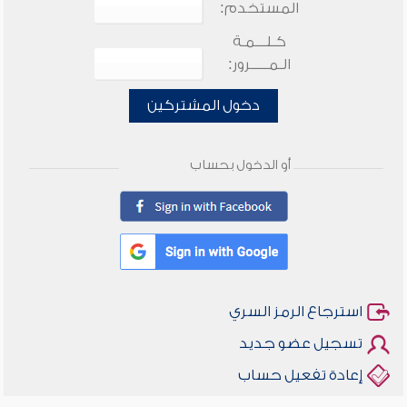
المستخدم:
كـلـــمـة
الـمـــــرور:
دخول المشتركين
أو الدخول بحساب
استرجاع الرمز السري
تسجيل عضو جديد
إعادة تفعيل حساب