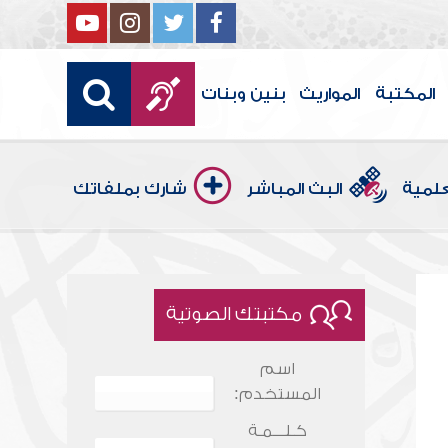
المكتبة
المواريث
بنين وبنات
علمية
البث المباشر
شارك بملفاتك
مكتبتك الصوتية
اسم
المستخدم:
كـلـــمـة