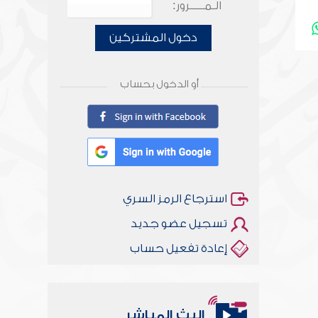
الـمـــــرور:
دخول المشتركين
أو الدخول بحساب
استرجاع الرمز السري
تسجيل عضو جديد
إعادة تفعيل حساب
البث المباشر