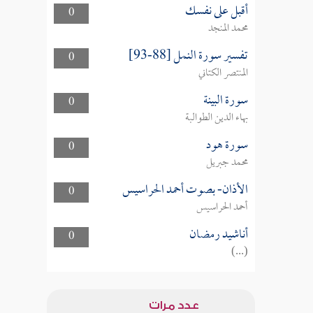
أقبل على نفسك
0
محمد المنجد
تفسير سورة النمل [88-93]
0
المنتصر الكتاني
سورة البينة
0
بهاء الدين الطوالبة
سورة هود
0
محمد جبريل
الأذان- بصوت أحمد الحراسيس
0
أحمد الحراسيس
أناشيد رمضان
0
(...)
عدد مرات