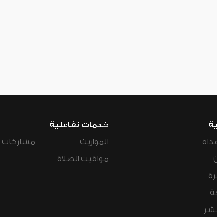
ية
خدمات تفاعلية
داة
المواريث
مشاركات ال
مواقيت الصلاة
رة
ة
عشر