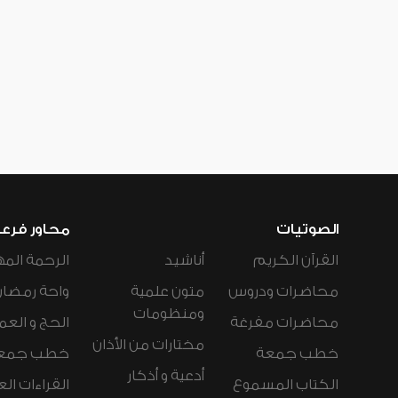
الصوتيات
محاور فرع
القرآن الكريم
أناشيد
الرحمة المه
محاضرات ودروس
متون علمية
واحة رمضان
ومنظومات
محاضرات مفرغة
الحج و العم
مختارات من الأذان
خطب جمعة
خطب جمع
أدعية و أذكار
الكتاب المسموع
القراءات ال