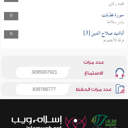
محمد ركابي
سورة فصّلت
0
ياسر سلامة
أناشيد صلاح الدين [3]
0
فرقة الاعتصام
عدد مرات
3095007921
الاستماع
عدد مرات الحفظ
839766777