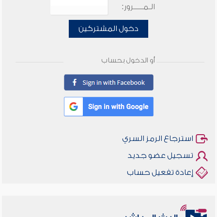
الـمـــــرور:
دخول المشتركين
أو الدخول بحساب
استرجاع الرمز السري
تسجيل عضو جديد
إعادة تفعيل حساب