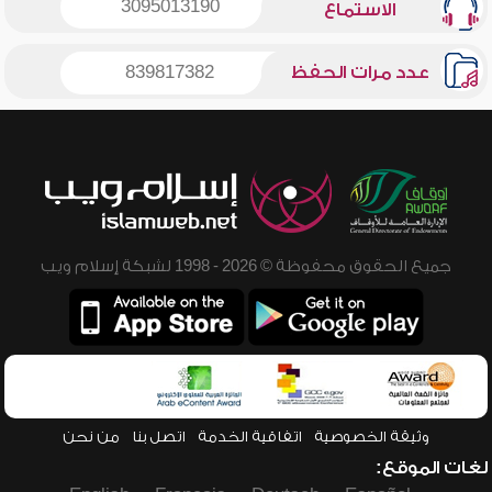
3095013190
الاستماع
عدد مرات الحفظ
839817382
جميع الحقوق محفوظة © 2026 - 1998 لشبكة إسلام ويب
وثيقة الخصوصية
اتفاقية الخدمة
اتصل بنا
من نحن
لغات الموقع: