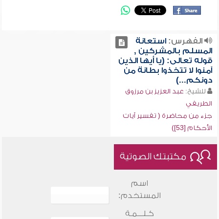
الفهرس:
استعانة
المسلم بالمشركين ,
قوله تعالى: (يا أيها الذين
آمنوا لا تتخذوا بطانة من
دونكم...)
للشيخ:
عبد العزيز بن مرزوق
الطريفي
جزء من محاضرة ( تفسير آيات
الأحكام [53])
مكتبتك الصوتية
اسم
المستخدم:
كـلـــمـة