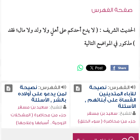
صفحة الفهرس
الحديث الشريف : ( لا يدع أحدكم على أهلٍ ولا ولد ولا مال؛ فقد
) مذكور في المواضع التالية
الفهرس:
نصيحة
الفهرس:
نصيحة
للآباء المتدينين
لمن يدعو على أولاده
القساة على أبنائهم ,
بالشر , الأسئلة
الأسئلة
للشيخ:
سعيد بن مسفر
للشيخ:
سعيد بن مسفر
جزء من محاضرة ( المشكلات
جزء من محاضرة ( سوء الخلق)
الزوجية.. أسبابها وعلاجها)