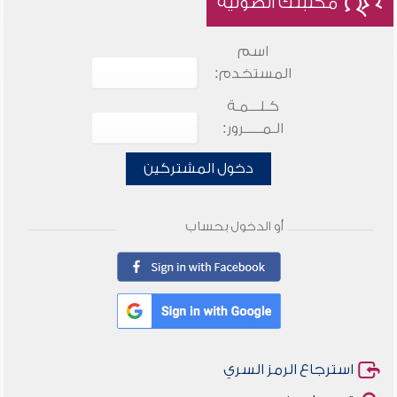
مكتبتك الصوتية
اسم
المستخدم:
كـلـــمـة
الـمـــــرور:
دخول المشتركين
أو الدخول بحساب
استرجاع الرمز السري