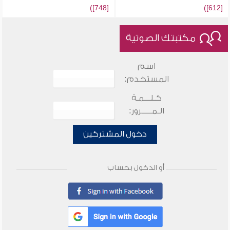
[748])
[612])
مكتبتك الصوتية
اسم
المستخدم:
كـلـــمـة
الـمـــــرور:
دخول المشتركين
أو الدخول بحساب