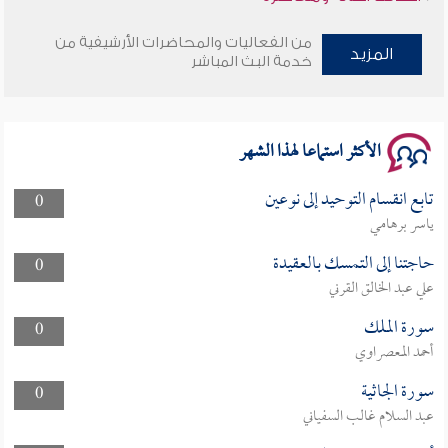
وأمنهم من خوف 9
من الفعاليات والمحاضرات الأرشيفية من
المزيد
خدمة البث المباشر
سلسلة محاضرات نفحات رمضانية 1444هـ
الأكثر استماعا لهذا الشهر
تابع انقسام التوحيد إلى نوعين
0
ياسر برهامي
حاجتنا إلى التمسك بالعقيدة
0
علي عبد الخالق القرني
سورة الملك
0
أحمد المعصراوي
سورة الجاثية
0
عبد السلام غالب السفياني