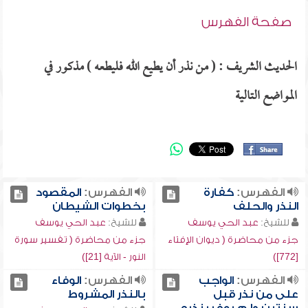
صفحة الفهرس
الحديث الشريف : ( من نذر أن يطيع الله فليطعه ) مذكور في
المواضع التالية
الفهرس:
كفارة
الفهرس:
المقصود
النذر والحلف
بخطوات الشيطان
للشيخ:
عبد الحي يوسف
للشيخ:
عبد الحي يوسف
جزء من محاضرة ( ديوان الإفتاء
جزء من محاضرة ( تفسير سورة
[772])
النور - الآية [21])
الفهرس:
الواجب
الفهرس:
الوفاء
على من نذر قبل
بالنذر المشروط