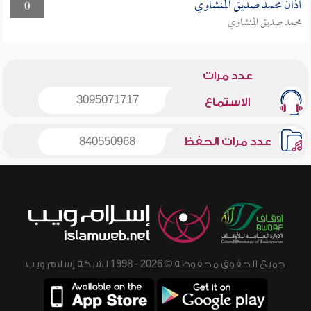
أذان محمد صديق المنشاوي
0
محمد صديق المنشاوي
عدد مرات
3095071717
الاستماع
عدد مرات الحفظ
840550968
جميع الحقوق محفوظة © 2026 - 1998 لشبكة إسلام ويب