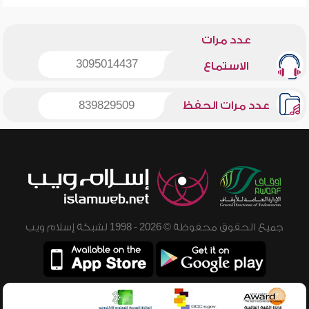
عدد مرات
3095014437
الاستماع
عدد مرات الحفظ
839829509
جميع الحقوق محفوظة © 2026 - 1998 لشبكة إسلام ويب