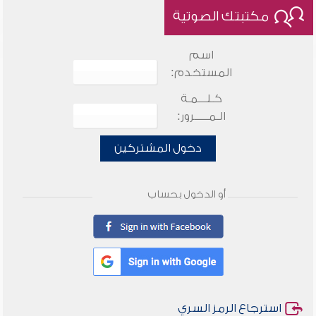
مكتبتك الصوتية
اسم
المستخدم:
كـلـــمـة
الـمـــــرور:
دخول المشتركين
أو الدخول بحساب
استرجاع الرمز السري