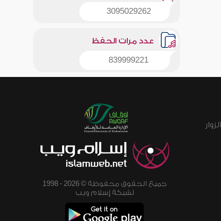
3095029262
عدد مرات الحفظ
839999221
زوار
جميع الحقوق محفوظة © 2026 - 1998
لشبكة إسلام ويب