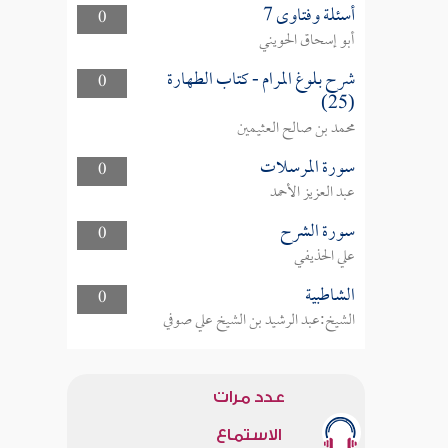
أسئلة وفتاوى 7
0
أبو إسحاق الحويني
شرح بلوغ المرام - كتاب الطهارة
0
(25)
محمد بن صالح العثيمين
سورة المرسلات
0
عبد العزيز الأحمد
سورة الشرح
0
علي الحذيفي
الشاطبية
0
الشيخ:عبد الرشيد بن الشيخ علي صوفي
عدد مرات
الاستماع