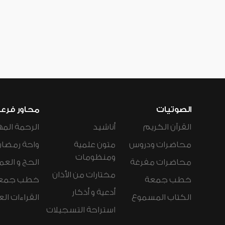
الصوتيات
محاور فرع
القرآن الكريم
أناشيد
الرحمة المه
محاضرات ودروس
متون علمية
واحة رمضان
ومنظومات
محاضرات مفرغة
الحج و العم
مختارات من الأذان
خطب جمعة
خطب جمع
أدعية و أذكار
الكتاب المسموع
القراءات ال
استراحة التسجيلات