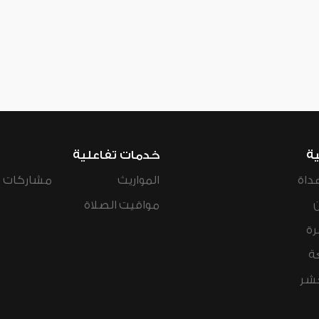
ية
خدمات تفاعلية
داة
المواريث
مشاركات ال
مواقيت الصلاة
رة
ة
عشر