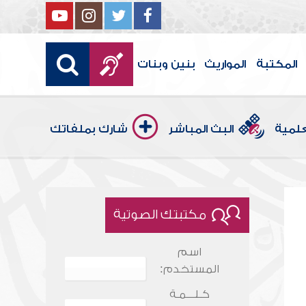
المكتبة
المواريث
بنين وبنات
علمية
البث المباشر
شارك بملفاتك
مكتبتك الصوتية
اسم
المستخدم:
كـلـــمـة