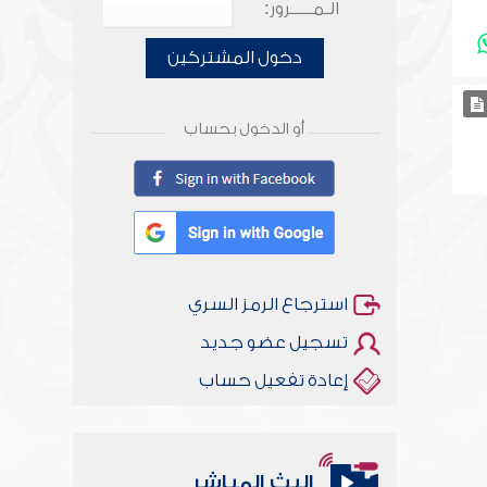
الـمـــــرور:
دخول المشتركين
أو الدخول بحساب
استرجاع الرمز السري
تسجيل عضو جديد
إعادة تفعيل حساب
البث المباشر