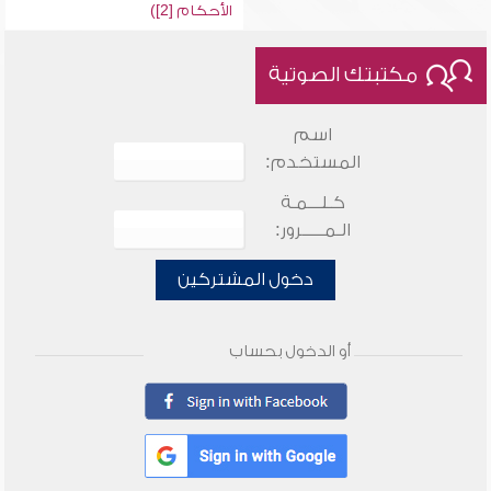
الأحكام [2])
مكتبتك الصوتية
اسم
المستخدم:
كـلـــمـة
الـمـــــرور:
دخول المشتركين
أو الدخول بحساب