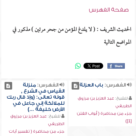
صفحة الفهرس
الحديث الشريف : ( لا يلدغ المؤمن من جحر مرتين ) مذكور في
المواضع التالية
الفهرس:
باب العزلة
الفهرس:
منزلة
القياس في الشرع ,
قوله تعالى: (وإذ قال ربك
للشيخ:
عبد العزيز بن مرزوق
للملائكة إني جاعل في
الطريفي
الأرض خليفة ...)
جزء من محاضرة ( أبواب الفتن
للشيخ:
عبد العزيز بن مرزوق
[1])
الطريفي
جزء من محاضرة ( تفسير آيات