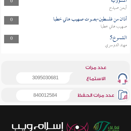
المسؤولية
0
أيمن صيدح
أذان من فلسطين-بصوت صهيب هاني خطبا
0
صهيب هاني خطبا
الشموخ5
0
مهند الدوسري
عدد مرات
3095030681
الاستماع
عدد مرات الحفظ
840012584