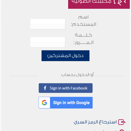
مكتبتك الصوتية
اسم
المستخدم:
كـلـــمـة
الـمـــــرور:
دخول المشتركين
أو الدخول بحساب
استرجاع الرمز السري