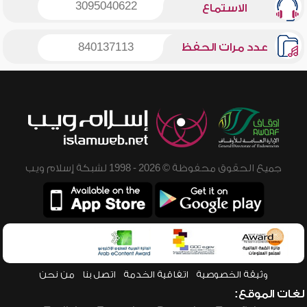
3095040622
الاستماع
عدد مرات الحفظ
840137113
جميع الحقوق محفوظة © 2026 - 1998 لشبكة إسلام ويب
وثيقة الخصوصية
اتفاقية الخدمة
اتصل بنا
من نحن
لغات الموقع: