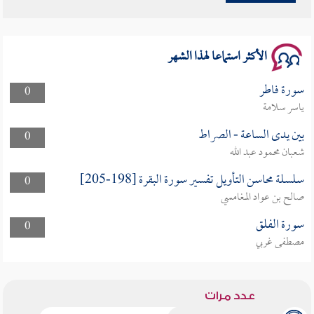
سلسلة محاضرات نفحات رمضانية 1444هـ
الأكثر استماعا لهذا الشهر
سورة فاطر
0
ياسر سلامة
بين يدى الساعة - الصراط
0
شعبان محمود عبد الله
سلسلة محاسن التأويل تفسير سورة البقرة [198-205]
0
صالح بن عواد المغامسي
سورة الفلق
0
مصطفى غربي
عدد مرات