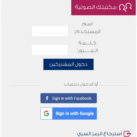
مكتبتك الصوتية
اسم
المستخدم:
كـلـــمـة
الـمـــــرور:
دخول المشتركين
أو الدخول بحساب
استرجاع الرمز السري