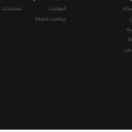
داة
المواريث
مشاركات ال
مواقيت الصلاة
رة
ة
عشر