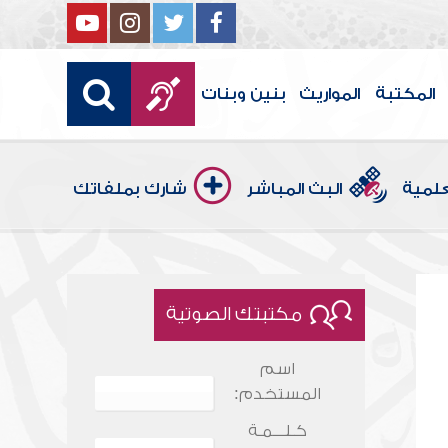
المكتبة
المواريث
بنين وبنات
علمية
البث المباشر
شارك بملفاتك
مكتبتك الصوتية
اسم
المستخدم:
كـلـــمـة