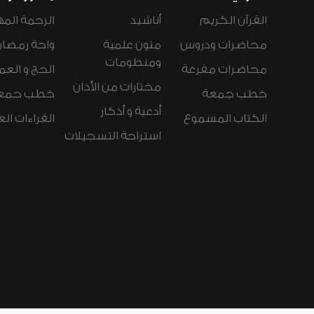
القرآن الكريم
أناشيد
الرحمة المه
محاضرات ودروس
متون علمية
واحة رمضان
ومنظومات
محاضرات مفرغة
الحج و العم
مختارات من الأذان
خطب جمعة
خطب جمع
أدعية و أذكار
الكتاب المسموع
القراءات ال
استراحة التسجيلات