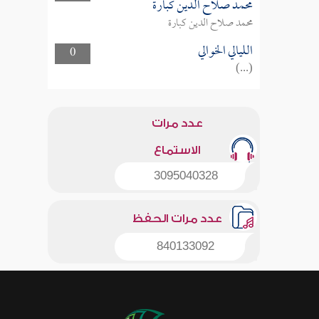
محمد صلاح الدين كبارة
محمد صلاح الدين كبارة
الليالي الخوالي
0
(...)
عدد مرات
الاستماع
3095040328
عدد مرات الحفظ
840133092