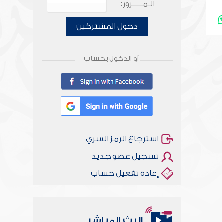
الـمـــــرور:
دخول المشتركين
أو الدخول بحساب
استرجاع الرمز السري
تسجيل عضو جديد
إعادة تفعيل حساب
البث المباشر