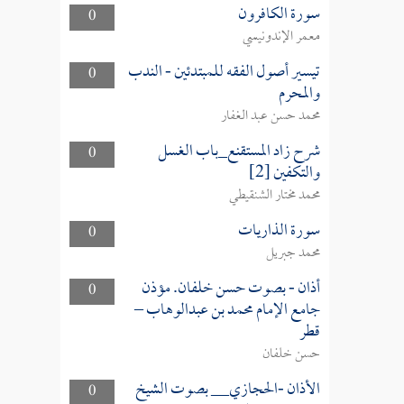
سورة الكافرون
0
معمر الإندونيسي
تيسير أصول الفقه للمبتدئين - الندب
0
والمحرم
محمد حسن عبد الغفار
شرح زاد المستقنع_باب الغسل
0
والتكفين [2]
محمد مختار الشنقيطي
سورة الذاريات
0
محمد جبريل
أذان - بصوت حسن خلفان. مؤذن
0
جامع الإمام محمد بن عبدالوهاب –
قطر
حسن خلفان
الأذان -الحجازي__ بصوت الشيخ
0