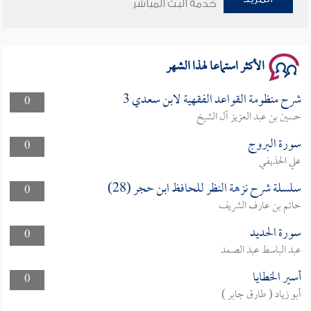
خدمة البث المباشر
سلسلة محاضرات نفحات رمضانية 1444هـ
الأكثر استماعا لهذا الشهر
شرح منظومة القواعد الفقهية لابن سعدي 3
0
حسين بن عبد العزيز آل الشيخ
سورة البروج
0
علي الحذيفي
سلسلة شرح نزهة النظر للحافظ ابن حجر (28)
0
حاتم بن عارف الشريف
سورة الحديد
0
عبد الباسط عبد الصمد
أسير الخطايا
0
أبو زياد ( طارق جابر )