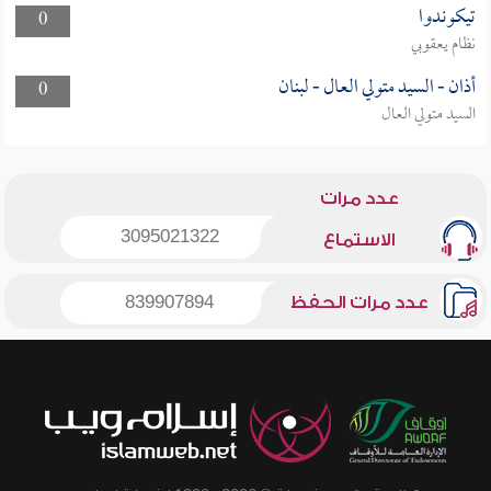
تيكوندوا
0
نظام يعقوبي
أذان - السيد متولي العال - لبنان
0
السيد متولي العال
عدد مرات
3095021322
الاستماع
عدد مرات الحفظ
839907894