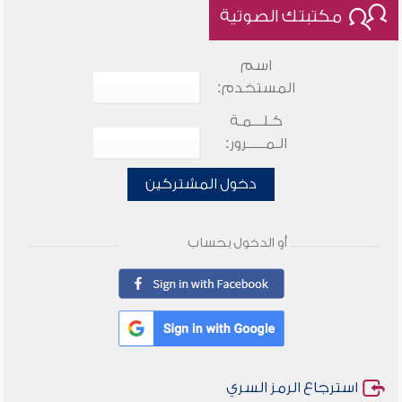
مكتبتك الصوتية
اسم
المستخدم:
كـلـــمـة
الـمـــــرور:
دخول المشتركين
أو الدخول بحساب
استرجاع الرمز السري