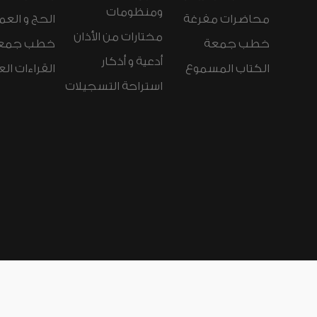
ومنظومات
محاضرات مفرغة
الحج و العم
مختارات من الأذان
خطب جمعة
خطب جمع
أدعية و أذكار
الكتاب المسموع
القراءات ال
استراحة التسجيلات
لغات الموقع:
عربي
Español
Deutsch
nçais