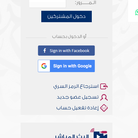
الـمـــــرور:
دخول المشتركين
أو الدخول بحساب
استرجاع الرمز السري
تسجيل عضو جديد
إعادة تفعيل حساب
البث المباشر