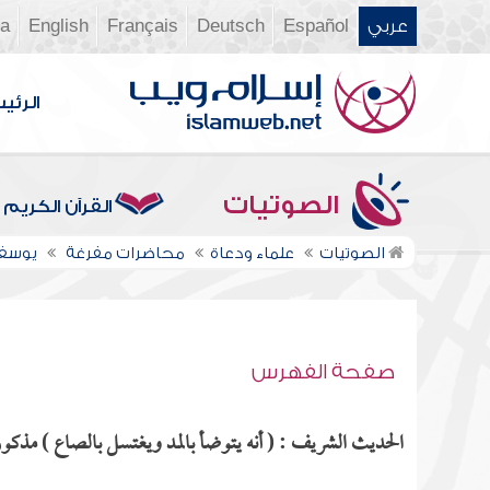
عربي
Español
Deutsch
Français
English
ia
الرئي
الصوتيات
القرآن الكريم
الصوتيات
علماء ودعاة
محاضرات مفرغة
يوسف
صفحة الفهرس
الحديث الشريف : ( أنه يتوضأ بالمد ويغتسل بالصاع ) مذكور ف