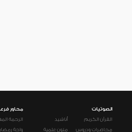
الصوتيات
محاور فرع
القرآن الكريم
أناشيد
الرحمة المه
محاضرات ودروس
متون علمية
واحة رمضان