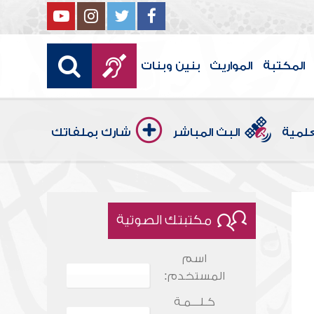
المكتبة
المواريث
بنين وبنات
علمية
البث المباشر
شارك بملفاتك
مكتبتك الصوتية
اسم
المستخدم:
كـلـــمـة