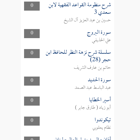
شرح منظومة القواعد الفقهية لابن
0
سعدي 3
حسين بن عبد العزيز آل الشيخ
سورة البروج
0
علي الحذيفي
سلسلة شرح نزهة النظر للحافظ ابن
0
حجر (28)
حاتم بن عارف الشريف
سورة الحديد
0
عبد الباسط عبد الصمد
أسير الخطايا
0
أبو زياد ( طارق جابر )
تيكوندوا
0
نظام يعقوبي