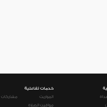
ية
خدمات تفاعلية
داة
المواريث
مشاركات ال
مواقيت الصلاة