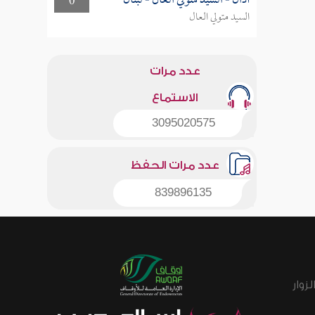
أذان - السيد متولي العال - لبنان
0
السيد متولي العال
عدد مرات
الاستماع
3095020575
عدد مرات الحفظ
839896135
زوار