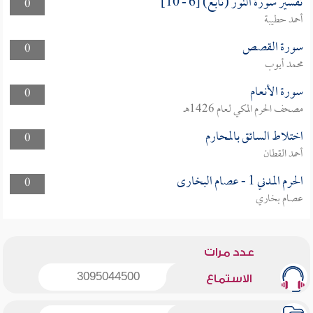
تفسير سورة النور (تابع) [6 - 10]
0
أحمد حطيبة
سورة القصص
0
محمد أيوب
سورة الأنعام
0
مصحف الحرم المكي لعام 1426هـ
اختلاط السائق بالمحارم
0
أحمد القطان
الحرم المدني 1 - عصام البخارى
0
عصام بخاري
عدد مرات
3095044500
الاستماع