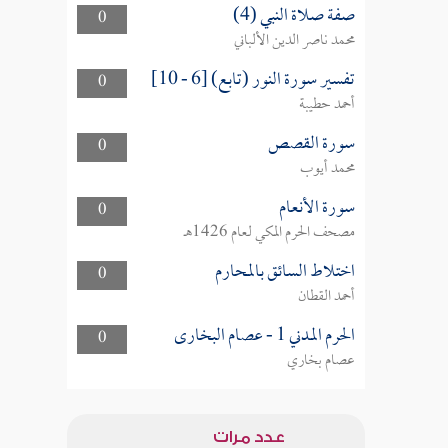
صفة صلاة النبي (4)
0
محمد ناصر الدين الألباني
تفسير سورة النور (تابع) [6 - 10]
0
أحمد حطيبة
سورة القصص
0
محمد أيوب
سورة الأنعام
0
مصحف الحرم المكي لعام 1426هـ
اختلاط السائق بالمحارم
0
أحمد القطان
الحرم المدني 1 - عصام البخارى
0
عصام بخاري
عدد مرات