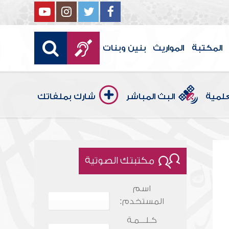
المكتبة
المواريث
بنين وبنات
علمية
البث المباشر
شارك بملفاتك
مكتبتك الصوتية
اسم
المستخدم:
كـلـــمـة