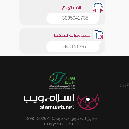
الاستماع
3095041735
عدد مرات الحفظ
840151797
زوار
جميع الحقوق محفوظة © 2026 - 1998
لشبكة إسلام ويب