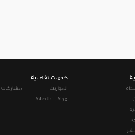
ية
خدمات تفاعلية
داة
المواريث
مشاركات ال
مواقيت الصلاة
رة
ة
عشر