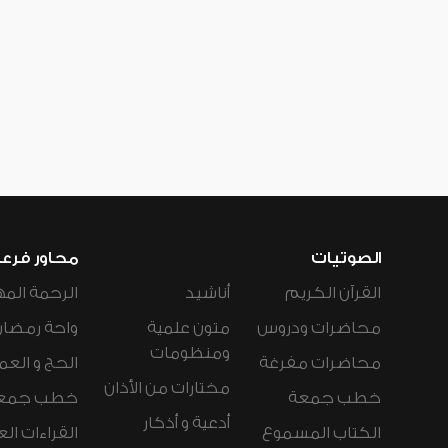
الصوتيات
محاور فرع
القرآن الكريم
أناشيد
الرحمة المه
محاضرات ودروس
متون علمية
واحة رمضان
ومنظومات
محاضرات مفرغة
الحج و العم
مختارات من الأذان
خطب جمعة
خطب جمع
أدعية و أذكار
الكتاب المسموع
القراءات ال