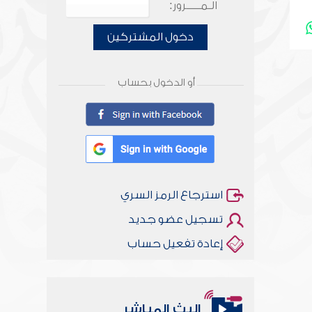
الـمـــــرور:
دخول المشتركين
أو الدخول بحساب
استرجاع الرمز السري
تسجيل عضو جديد
إعادة تفعيل حساب
البث المباشر