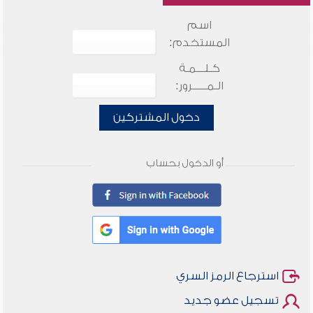
اسم
المستخدم:
كـلـــمـة
الـمـــــرور:
دخول المشتركين
أو الدخول بحساب
استرجاع الرمز السري
تسجيل عضو جديد