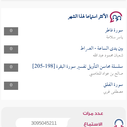
سلسلة محاضرات نفحات رمضانية 1444هـ
الأكثر استماعا لهذا الشهر
سورة فاطر
0
ياسر سلامة
بين يدى الساعة - الصراط
0
شعبان محمود عبد الله
سلسلة محاسن التأويل تفسير سورة البقرة [198-205]
0
صالح بن عواد المغامسي
سورة الفلق
0
مصطفى غربي
عدد مرات
3095045211
الاستماع