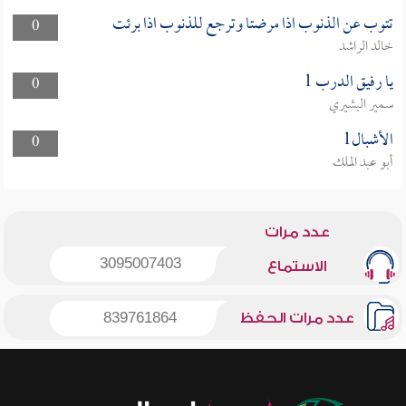
تتوب عن الذنوب اذا مرضتا وترجع للذنوب اذا برئت
0
خالد الراشد
يا رفيق الدرب 1
0
سمير البشيري
الأشبال1
0
أبو عبد الملك
عدد مرات
3095007403
الاستماع
عدد مرات الحفظ
839761864