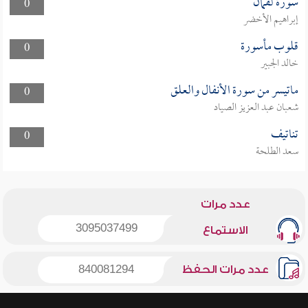
سورة لقمان
0
إبراهيم الأخضر
قلوب مأسورة
0
خالد الجبير
ماتيسر من سورة الأنفال والعلق
0
شعبان عبد العزيز الصياد
تناتيف
0
سعد الطلحة
عدد مرات
3095037499
الاستماع
عدد مرات الحفظ
840081294