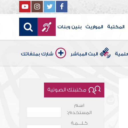
المكتبة
المواريث
بنين وبنات
علمية
البث المباشر
شارك بملفاتك
مكتبتك الصوتية
اسم
المستخدم:
كـلـــمـة