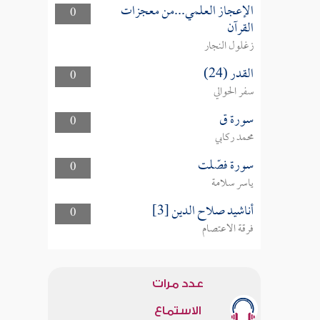
الإعجاز العلمي...من معجزات
0
القرآن
زغلول النجار
القدر (24)
0
سفر الحوالي
سورة ق
0
محمد ركابي
سورة فصّلت
0
ياسر سلامة
أناشيد صلاح الدين [3]
0
فرقة الاعتصام
عدد مرات
الاستماع