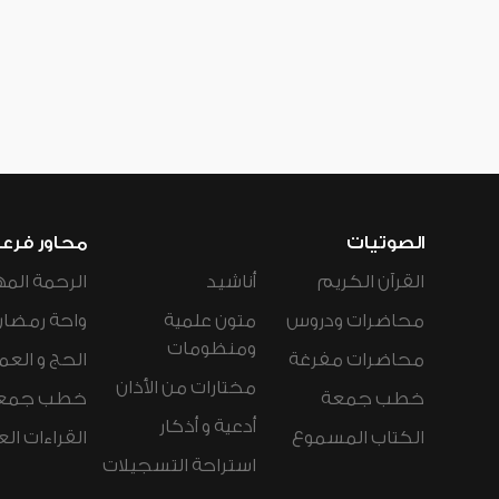
الصوتيات
محاور فرع
القرآن الكريم
أناشيد
الرحمة المه
محاضرات ودروس
متون علمية
واحة رمضان
ومنظومات
محاضرات مفرغة
الحج و العم
مختارات من الأذان
خطب جمعة
خطب جمع
أدعية و أذكار
الكتاب المسموع
القراءات ال
استراحة التسجيلات