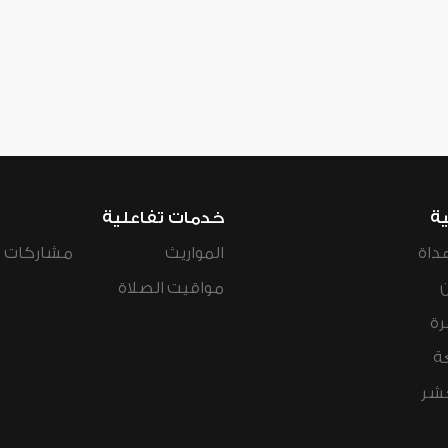
ية
خدمات تفاعلية
داة
المواريث
مشاركات ال
مواقيت الصلاة
رة
ة
عشر