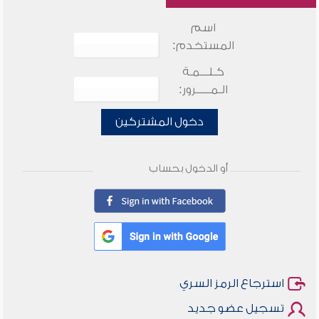
اسم
المستخدم:
كـلـــمـة
الـمـــــرور:
دخول المشتركين
أو الدخول بحساب
استرجاع الرمز السري
تسجيل عضو جديد