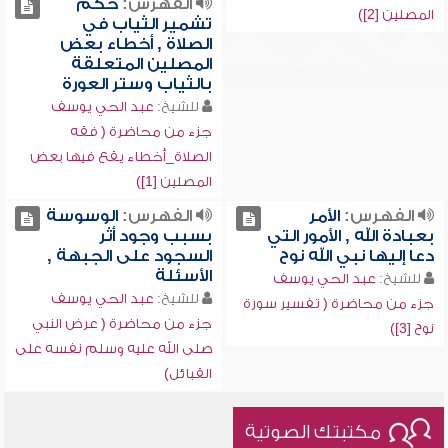
الفهرس:
حكم
المصلين [2])
تشمير الثياب في
الصلاة , أخطاء بعض
المصلين المتعلقة
بالثياب وستر العورة
للشيخ:
عبد الحي يوسف
جزء من محاضرة ( فقه
الصلاة_أخطاء يقع فيها بعض
المصلين [1])
الفهرس:
الأمر
الفهرس:
الوسوسة
بعبادة الله , الأمور التي
بسبب وجود أثر
دعا إليها نبي الله نوح
السجود على الجبهة ,
الأسئلة
للشيخ:
عبد الحي يوسف
للشيخ:
عبد الحي يوسف
جزء من محاضرة ( تفسير سورة
جزء من محاضرة ( عرض النبي
نوح [3])
صلى الله عليه وسلم نفسه على
القبائل)
مكتبتك الصوتية