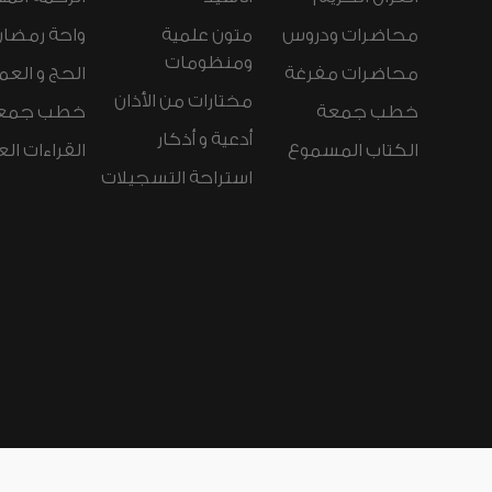
محاضرات ودروس
متون علمية
واحة رمضان
ومنظومات
محاضرات مفرغة
الحج و العم
مختارات من الأذان
خطب جمعة
خطب جمع
أدعية و أذكار
الكتاب المسموع
القراءات ال
استراحة التسجيلات