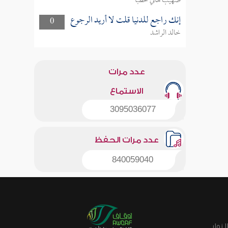
صهيب هاني خطبا
إنك راجع للدنيا قلت لا أريد الرجوع
0
خالد الراشد
عدد مرات
الاستماع
3095036077
عدد مرات الحفظ
840059040
زوار