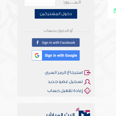
الـمـــــرور:
دخول المشتركين
أو الدخول بحساب
استرجاع الرمز السري
تسجيل عضو جديد
إعادة تفعيل حساب
البث المباشر