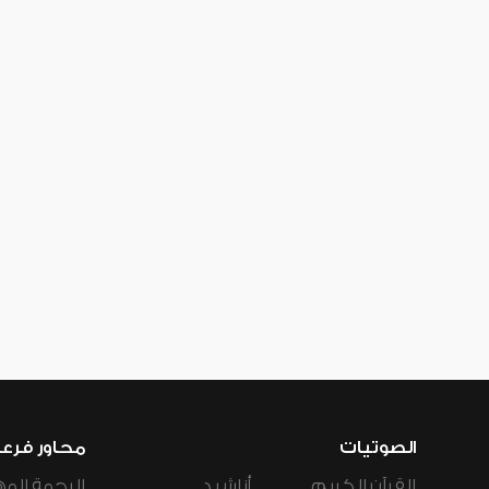
الصوتيات
محاور فرع
القرآن الكريم
أناشيد
الرحمة المه