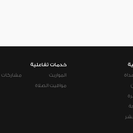
ية
خدمات تفاعلية
داة
المواريث
مشاركات ال
مواقيت الصلاة
رة
ة
عشر