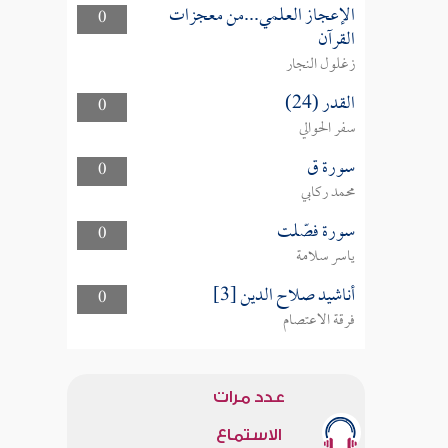
الإعجاز العلمي...من معجزات
0
القرآن
زغلول النجار
القدر (24)
0
سفر الحوالي
سورة ق
0
محمد ركابي
سورة فصّلت
0
ياسر سلامة
أناشيد صلاح الدين [3]
0
فرقة الاعتصام
عدد مرات
الاستماع