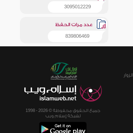
3095012229
عدد مرات الحفظ
839806469
زوار
جميع الحقوق محفوظة © 2026 - 1998
لشبكة إسلام ويب