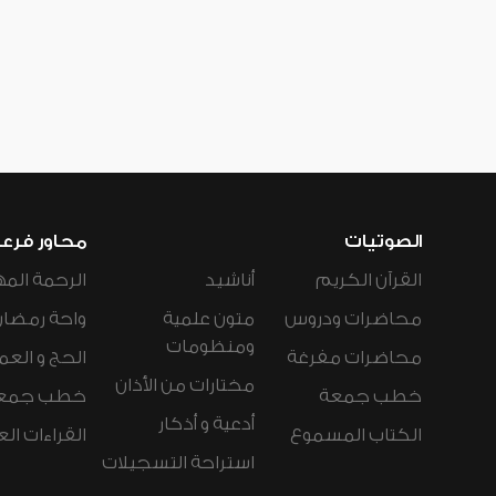
الصوتيات
محاور فرع
القرآن الكريم
أناشيد
الرحمة المه
محاضرات ودروس
متون علمية
واحة رمضان
ومنظومات
محاضرات مفرغة
الحج و العم
مختارات من الأذان
خطب جمعة
خطب جمع
أدعية و أذكار
الكتاب المسموع
القراءات ال
استراحة التسجيلات