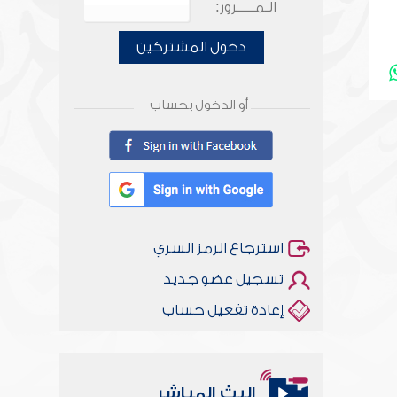
الـمـــــرور:
دخول المشتركين
أو الدخول بحساب
استرجاع الرمز السري
تسجيل عضو جديد
إعادة تفعيل حساب
البث المباشر