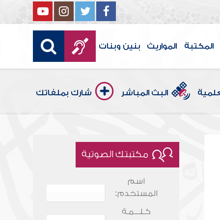
المكتبة
المواريث
بنين وبنات
علمية
البث المباشر
شارك بملفاتك
مكتبتك الصوتية
اسم
المستخدم:
كـلـــمـة