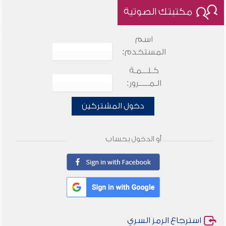
مكتبتك الصوتية
اسم
المستخدم:
كـلـــمـة
الـمـــــرور:
دخول المشتركين
أو الدخول بحساب
استرجاع الرمز السري