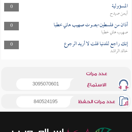
المسؤولية
0
أيمن صيدح
أذان من فلسطين-بصوت صهيب هاني خطبا
0
صهيب هاني خطبا
إنك راجع للدنيا قلت لا أريد الرجوع
0
خالد الراشد
عدد مرات
3095070601
الاستماع
عدد مرات الحفظ
840524195