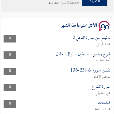
المزيد
وأمنهم من خوف 9
خدمة البث المباشر
سلسلة محاضرات نفحات رمضانية 1444هـ
الأكثر استماعا لهذا الشهر
ماتيسر من سورة النحل 2
0
محمد الليثي
شرح رياض الصالحين - الوالي العادل
0
أحمد حطيبة
تفسير سورة طه [23-36]
0
المنتصر الكتاني
سورة الشرح
0
علي الحذيفي
قعقعات
0
محمد المساعد