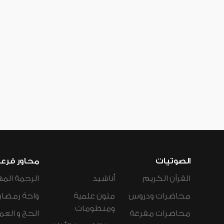
الصوتيات
محاور فرع
القرآن الكريم
أناشيد
الرحمة المه
محاضرات ودروس
متون علمية
واحة رمضان
ومنظومات
محاضرات مفرغة
الحج و العم