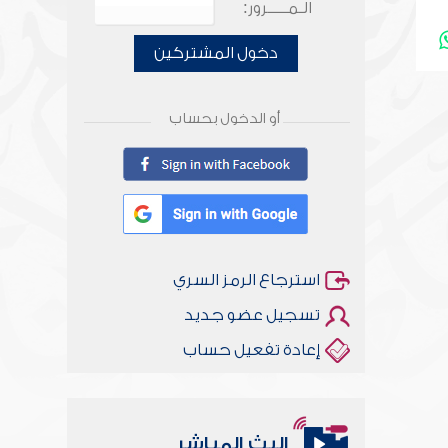
الـمـــــرور:
دخول المشتركين
أو الدخول بحساب
استرجاع الرمز السري
تسجيل عضو جديد
إعادة تفعيل حساب
البث المباشر