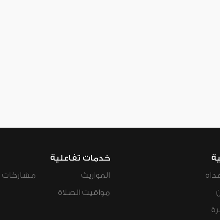
ية
خدمات تفاعلية
داة
المواريث
مشاركات ال
مواقيت الصلاة
رة