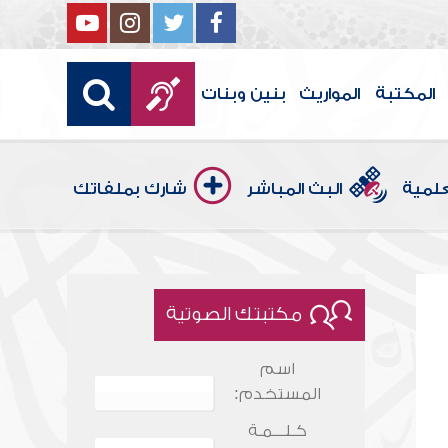
المكتبة
المواريث
بنين وبنات
علمية
البث المباشر
شارك بملفاتك
مكتبتك الصوتية
اسم
المستخدم:
كـلـــمـة