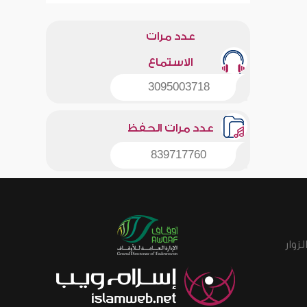
عدد مرات
الاستماع
3095003718
عدد مرات الحفظ
839717760
زوار