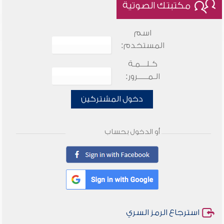
مكتبتك الصوتية
اسم
المستخدم:
كـلـــمـة
الـمـــــرور:
دخول المشتركين
أو الدخول بحساب
استرجاع الرمز السري