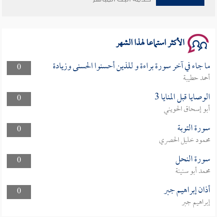
سلسلة محاضرات نفحات رمضانية 1444هـ
الأكثر استماعا لهذا الشهر
ما جاء في آخر سورة براءة و للذين أحسنوا الحسنى وزيادة
0
أحمد حطيبة
الوصايا قبل المنايا 3
0
أبو إسحاق الحويني
سورة التوبة
0
محمود خليل الحصري
سورة النحل
0
محمد أبو سنينة
أذان إبراهيم جبر
0
إبراهيم جبر