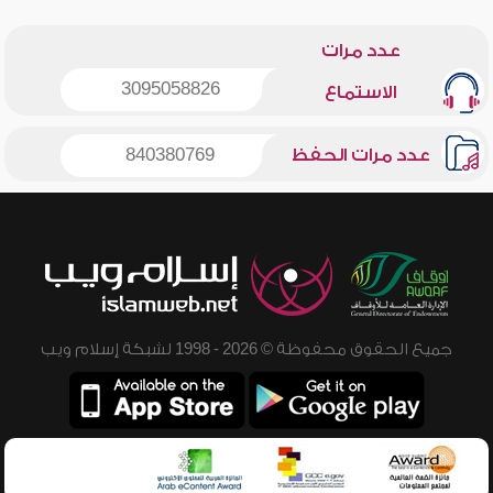
عدد مرات
3095058826
الاستماع
عدد مرات الحفظ
840380769
جميع الحقوق محفوظة © 2026 - 1998 لشبكة إسلام ويب