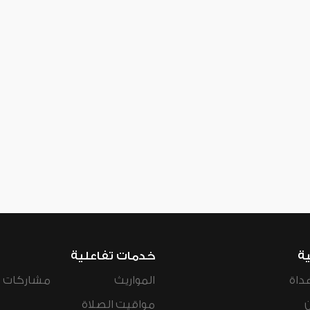
ية
خدمات تفاعلية
داة
المواريث
مشاركات ال
مواقيت الصلاة