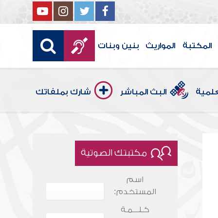
المكتبة
المواريث
بنين وبنات
علمية
البث المباشر
شارك بملفاتك
مكتبتك الصوتية
اسم
المستخدم:
كـلـــمـة