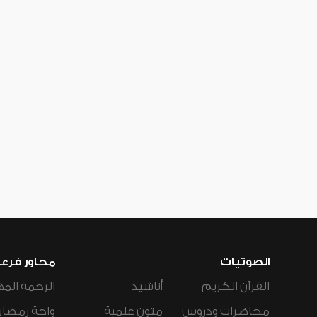
الصوتيات
محاور فرع
القرآن الكريم
أناشيد
الرحمة المه
محاضرات ودروس
متون علمية
واحة رمضان