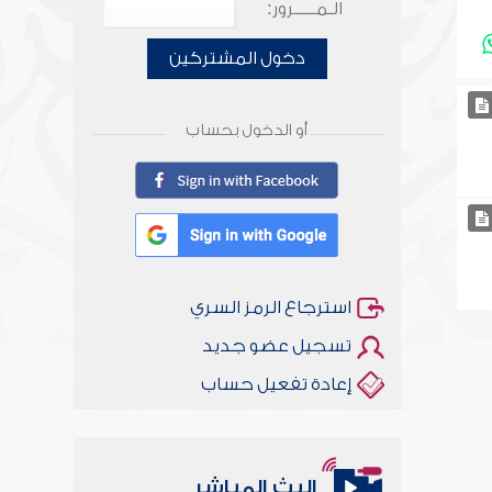
الـمـــــرور:
دخول المشتركين
أو الدخول بحساب
استرجاع الرمز السري
تسجيل عضو جديد
إعادة تفعيل حساب
البث المباشر