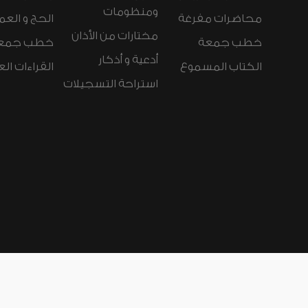
ومنظومات
محاضرات مفرغة
الحج و العم
مختارات من الأذان
خطب جمعة
خطب جمع
أدعية و أذكار
الكتاب المسموع
القراءات ال
استراحة التسجيلات
لغات الموقع:
عربي
Español
Deutsch
nçais