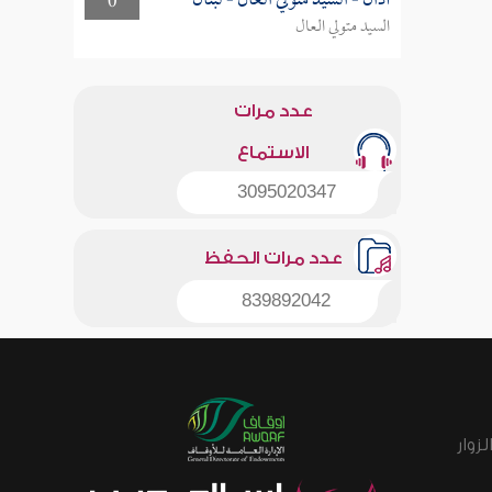
أذان - السيد متولي العال - لبنان
0
السيد متولي العال
عدد مرات
الاستماع
3095020347
عدد مرات الحفظ
839892042
زوار