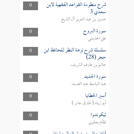
شرح منظومة القواعد الفقهية لابن
0
سعدي 3
حسين بن عبد العزيز آل الشيخ
سورة البروج
0
علي الحذيفي
سلسلة شرح نزهة النظر للحافظ ابن
0
حجر (28)
حاتم بن عارف الشريف
سورة الحديد
0
عبد الباسط عبد الصمد
أسير الخطايا
0
أبو زياد ( طارق جابر )
تيكوندوا
0
نظام يعقوبي