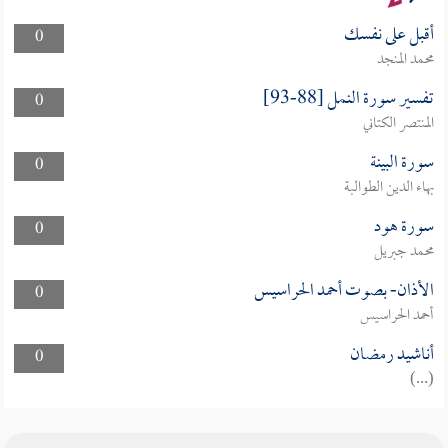
أقبل على نفسك
0
محمد المنجد
تفسير سورة النمل [88-93]
0
المنتصر الكتاني
سورة البينة
0
بهاء الدين الطوالبة
سورة هود
0
محمد جبريل
الأذان- بصوت أحمد الحراسيس
0
أحمد الحراسيس
أناشيد رمضان
0
(...)