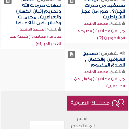
نستفيد من قدرات
انتهاك حرمات الله
الجن؟ , صور من عجز
وتحريم إتيان الكهان
الشياطين
والعرافين , محرمات
وكبائر نهى الله عنها
للشيخ:
محمد المنجد
للشيخ:
محمد المنجد
جزء من محاضرة ( فضيحة
جزء من محاضرة ( خطبة عيد
المشعوذين [2])
الفطر المبارك)
الفهرس:
تصديق
العرافين والكهان ,
الصدق المذموم
للشيخ:
محمد المنجد
جزء من محاضرة ( وكونوا مع
الصادقين)
مكتبتك الصوتية
اسم
المستخدم: