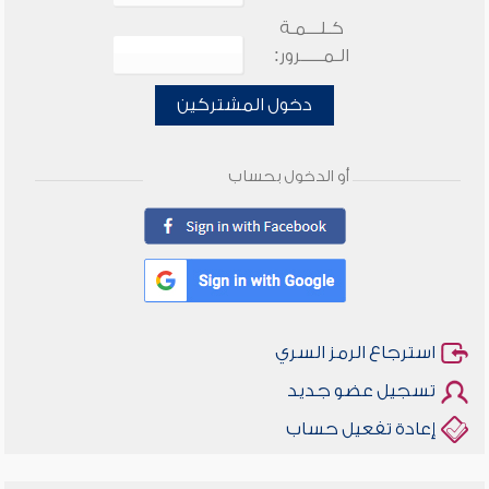
كـلـــمـة
الـمـــــرور:
دخول المشتركين
أو الدخول بحساب
استرجاع الرمز السري
تسجيل عضو جديد
إعادة تفعيل حساب