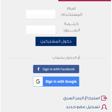
اسم
المستخدم:
كـلـــمـة
الـمـــــرور:
دخول المشتركين
أو الدخول بحساب
استرجاع الرمز السري
تسجيل عضو جديد