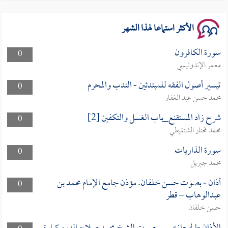
سلسلة محاضرات نفحات رمضانية 1444هـ
الأكثر استماعا لهذا الشهر
سورة الكافرون
0
معمر الإندونيسي
تيسير أصول الفقه للمبتدئين - الندب والمحرم
0
محمد حسن عبد الغفار
شرح زاد المستقنع_باب الغسل والتكفين [2]
0
محمد مختار الشنقيطي
سورة الذاريات
0
محمد جبريل
أذان - بصوت حسن خلفان. مؤذن جامع الإمام محمد بن
0
عبدالوهاب – قطر
حسن خلفان