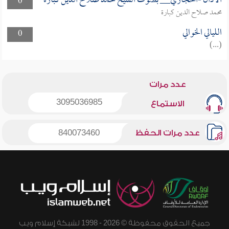
الأذان -الحجازي__ بصوت الشيخ محمد صلاح الدين كبارة
0
محمد صلاح الدين كبارة
الليالي الخوالي
0
(...)
عدد مرات
3095036985
الاستماع
عدد مرات الحفظ
840073460
جميع الحقوق محفوظة © 2026 - 1998 لشبكة إسلام ويب