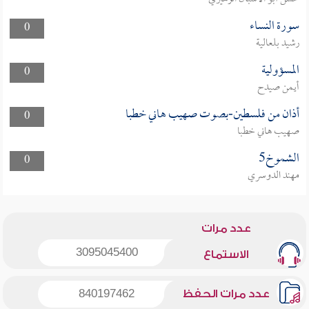
سورة النساء
0
رشيد بلعالية
المسؤولية
0
أيمن صيدح
أذان من فلسطين-بصوت صهيب هاني خطبا
0
صهيب هاني خطبا
الشموخ5
0
مهند الدوسري
عدد مرات
3095045400
الاستماع
عدد مرات الحفظ
840197462