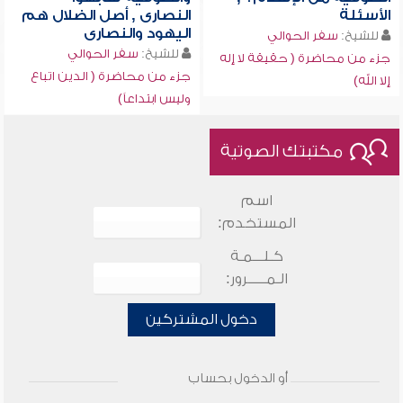
الأسئلة
النصارى , أصل الضلال هم
اليهود والنصارى
للشيخ:
سفر الحوالي
للشيخ:
سفر الحوالي
جزء من محاضرة ( حقيقة لا إله
جزء من محاضرة ( الدين اتباع
إلا الله)
وليس ابتداعاً)
مكتبتك الصوتية
اسم
المستخدم:
كـلـــمـة
الـمـــــرور:
دخول المشتركين
أو الدخول بحساب