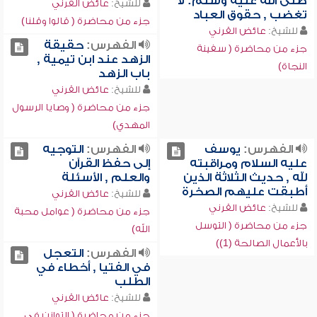
صلى الله عليه وسلم: لا
للشيخ:
عائض القرني
تغضب , حقوق العباد
جزء من محاضرة ( قالوا وقلنا)
للشيخ:
عائض القرني
الفهرس:
حقيقة
جزء من محاضرة ( سفينة
الزهد عند ابن تيمية ,
النجاة)
باب الزهد
للشيخ:
عائض القرني
جزء من محاضرة ( وصايا الرسول
المهدي)
الفهرس:
يوسف
الفهرس:
التوجيه
عليه السلام ومراقبته
إلى حفظ القرآن
لله , حديث الثلاثة الذين
والعلم , الأسئلة
أطبقت عليهم الصخرة
للشيخ:
عائض القرني
للشيخ:
عائض القرني
جزء من محاضرة ( عوامل محبة
جزء من محاضرة ( التوسل
الله)
بالأعمال الصالحة (1))
الفهرس:
التعجل
في الفتيا , أخطاء في
الطلب
للشيخ:
عائض القرني
جزء من محاضرة ( التوازن في