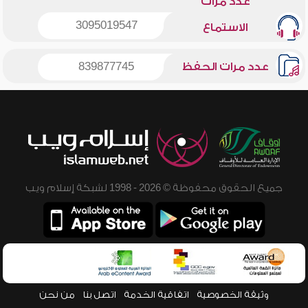
عدد مرات
3095019547
الاستماع
عدد مرات الحفظ
839877745
جميع الحقوق محفوظة © 2026 - 1998 لشبكة إسلام ويب
وثيقة الخصوصية
اتفاقية الخدمة
اتصل بنا
من نحن