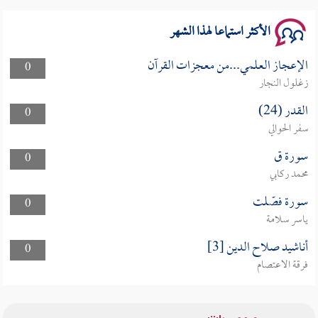
الأكثر استماعا لهذا الشهر
الإعجاز العلمي...من معجزات القرآن
0
زغلول النجار
القدر (24)
0
سفر الحوالي
سورة ق
0
محمد ركابي
سورة فصّلت
0
ياسر سلامة
أناشيد صلاح الدين [3]
0
فرقة الاعتصام