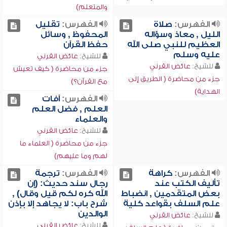
والمتعلم)
الفهرس:
صلاة
الفهرس:
تقليل
الليل , معاذ وسؤاله
المحفوظ , وسائل
العظيم للنبي صلى الله
حفظ القرآن
عليه وسلم
للشيخ:
عائض القرني
للشيخ:
عائض القرني
جزء من محاضرة ( كيف تعيش
جزء من محاضرة ( الطريق إلى
مع القرآن؟)
الهداية)
الفهرس:
آفات
العلم , فضل العلم
والعلماء
للشيخ:
عائض القرني
جزء من محاضرة ( العلماء ما
لهم وما عليهم)
الفهرس:
كراهة
الفهرس:
ترجمة
تأليف الكتب عند
رجال سند حديث: (إن
بعض المتقدمين , انضباط
الله كره لكم قيل وقال) ,
علم السلف بقواعد كلية
شرح باب: لا يجاهد إلا بإذن
الوالدين
للشيخ:
عائض القرني
للشيخ:
عائض القرني