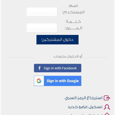
اسم
المستخدم:
كـلـــمـة
الـمـــــرور:
دخول المشتركين
أو الدخول بحساب
استرجاع الرمز السري
تسجيل عضو جديد