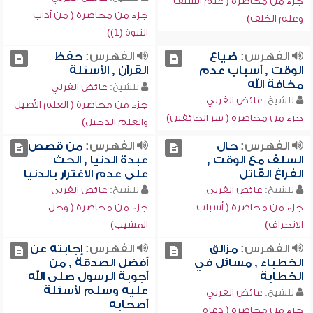
جزء من محاضرة ( علم السلف
جزء من محاضرة ( من آداب
وعلم الخلف)
النبوة (1))
الفهرس:
ضياع
الفهرس:
حفظ
الوقت , أسباب عدم
القرآن , الأسئلة
مخافة الله
للشيخ:
عائض القرني
للشيخ:
عائض القرني
جزء من محاضرة ( العلم الأصيل
جزء من محاضرة ( سر الخائفين)
والعلم الدخيل)
الفهرس:
حال
الفهرس:
من قصص
السلف مع الوقت ,
عبدة الدنيا , الحث
الفراغ القاتل
على عدم الاغترار بالدنيا
للشيخ:
عائض القرني
للشيخ:
عائض القرني
جزء من محاضرة ( أسباب
جزء من محاضرة ( وحل
الانحراف)
المشيب)
الفهرس:
مزالق
الفهرس:
إجابته عن
الخطباء , مسائل في
أفضل الصدقة , من
الخطابة
أجوبة الرسول صلى الله
عليه وسلم لأسئلة
للشيخ:
عائض القرني
أصحابه
جزء من محاضرة ( دعاة