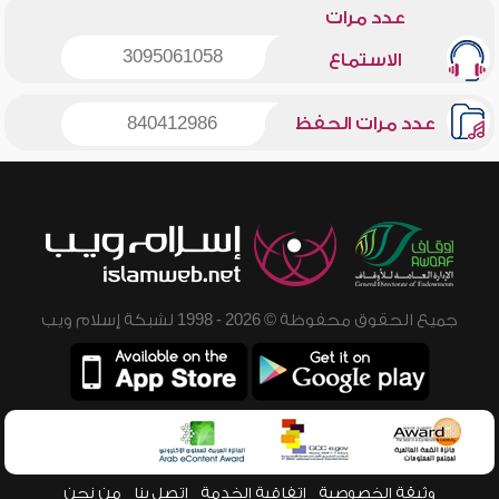
عدد مرات
3095061058
الاستماع
عدد مرات الحفظ
840412986
جميع الحقوق محفوظة © 2026 - 1998 لشبكة إسلام ويب
وثيقة الخصوصية
اتفاقية الخدمة
اتصل بنا
من نحن