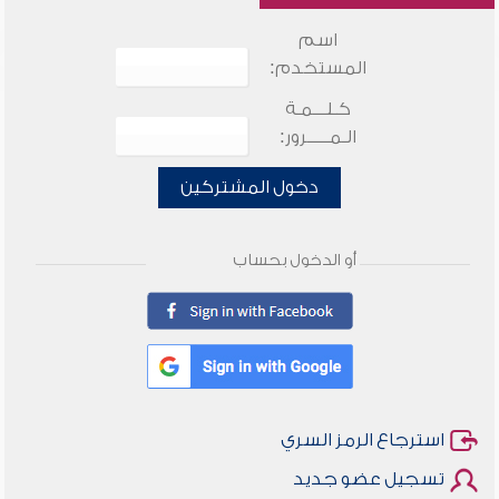
اسم
المستخدم:
كـلـــمـة
الـمـــــرور:
دخول المشتركين
أو الدخول بحساب
استرجاع الرمز السري
تسجيل عضو جديد