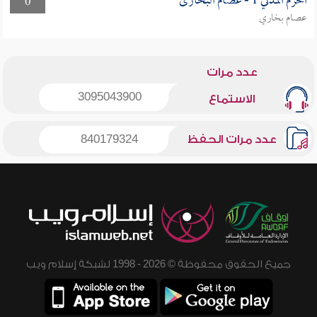
الحرم المدني 1 - عصام البخارى
0
عصام بخاري
عدد مرات
3095043900
الاستماع
عدد مرات الحفظ
840179324
جميع الحقوق محفوظة © 2026 - 1998 لشبكة إسلام ويب