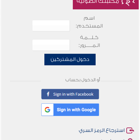
مكتبتك الصوتية
اسم
المستخدم:
كـلـــمـة
الـمـــــرور:
دخول المشتركين
أو الدخول بحساب
استرجاع الرمز السري