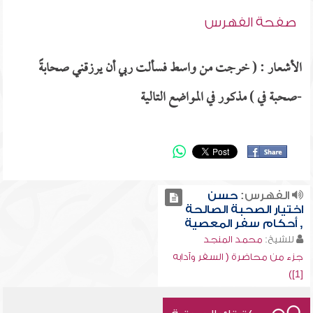
صفحة الفهرس
الأشعار : ( خرجت من واسط فسألت ربي أن يرزقني صحابةً
-صحبة في ) مذكور في المواضع التالية
الفهرس:
حسن
اختيار الصحبة الصالحة
, أحكام سفر المعصية
للشيخ:
محمد المنجد
جزء من محاضرة ( السفر وآدابه
[1])