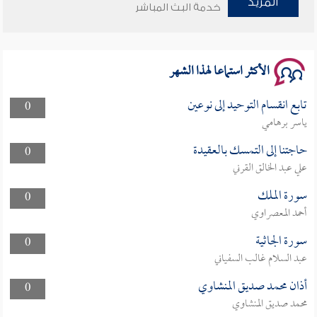
المزيد
خدمة البث المباشر
سلسلة محاضرات نفحات رمضانية 1444هـ
الأكثر استماعا لهذا الشهر
تابع انقسام التوحيد إلى نوعين
0
ياسر برهامي
حاجتنا إلى التمسك بالعقيدة
0
علي عبد الخالق القرني
سورة الملك
0
أحمد المعصراوي
سورة الجاثية
0
عبد السلام غالب السفياني
أذان محمد صديق المنشاوي
0
محمد صديق المنشاوي