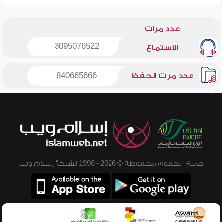
عدد مرات
3095076522
الاستماع
عدد مرات الحفظ
840665666
جميع الحقوق محفوظة © 2026 - 1998 لشبكة إسلام ويب