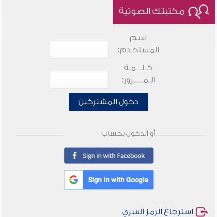
مكتبتك الصوتية
اسم
المستخدم:
كـلـــمـة
الـمـــــرور:
دخول المشتركين
أو الدخول بحساب
استرجاع الرمز السري