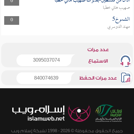
أذان من فلسطين-بصوت صهيب هاني خطبا
0
صهيب هاني خطبا
الشموخ5
0
مهند الدوسري
عدد مرات
3095037074
الاستماع
عدد مرات الحفظ
840074639
جميع الحقوق محفوظة © 2026 - 1998 لشبكة إسلام ويب