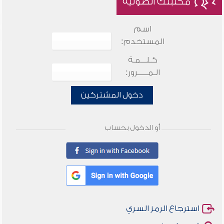
مكتبتك الصوتية
اسم
المستخدم:
كـلـــمـة
الـمـــــرور:
دخول المشتركين
أو الدخول بحساب
استرجاع الرمز السري