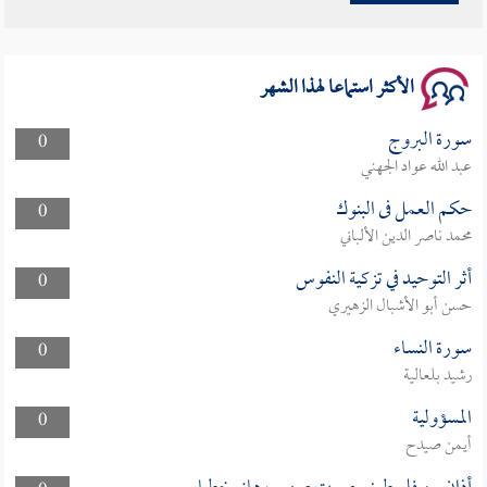
سلسلة محاضرات نفحات رمضانية 1444هـ
الأكثر استماعا لهذا الشهر
سورة البروج
0
عبد الله عواد الجهني
حكم العمل فى البنوك
0
محمد ناصر الدين الألباني
أثر التوحيد في تزكية النفوس
0
حسن أبو الأشبال الزهيري
سورة النساء
0
رشيد بلعالية
المسؤولية
0
أيمن صيدح