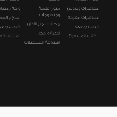
محاضرات ودروس
متون علمية
واحة رمضان
ومنظومات
محاضرات مفرغة
الحج و العم
مختارات من الأذان
خطب جمعة
خطب جمع
أدعية و أذكار
الكتاب المسموع
القراءات ال
استراحة التسجيلات