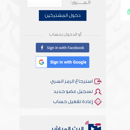
الـمـــــرور:
دخول المشتركين
أو الدخول بحساب
استرجاع الرمز السري
تسجيل عضو جديد
إعادة تفعيل حساب
البث المباشر