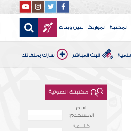
المكتبة
المواريث
بنين وبنات
علمية
البث المباشر
شارك بملفاتك
مكتبتك الصوتية
اسم
المستخدم:
كـلـــمـة