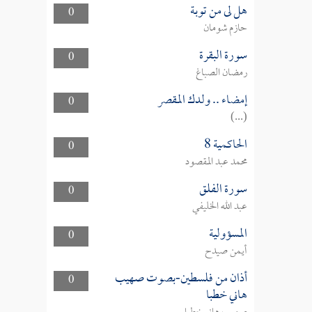
هل لى من توبة
0
حازم شومان
سورة البقرة
0
رمضان الصباغ
إمضاء .. ولدك المقصر
0
(...)
الحاكمية 8
0
محمد عبد المقصود
سورة الفلق
0
عبد الله الخليفي
المسؤولية
0
أيمن صيدح
أذان من فلسطين-بصوت صهيب
0
هاني خطبا