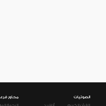
الصوتيات
محاور فرع
القرآن الكريم
أناشيد
الرحمة المه