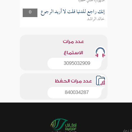
صهيب هاني خطبا
إنك راجع للدنيا قلت لا أريد الرجوع
0
خالد الراشد
عدد مرات
الاستماع
3095032909
عدد مرات الحفظ
840034287
زوار