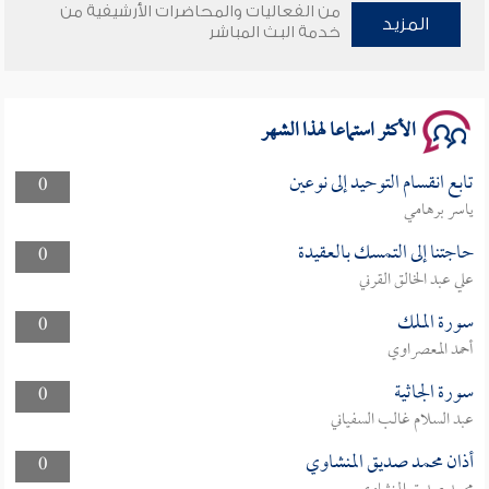
من الفعاليات والمحاضرات الأرشيفية من
وأمنهم من خوف 9
المزيد
خدمة البث المباشر
سلسلة محاضرات نفحات رمضانية 1444هـ
الأكثر استماعا لهذا الشهر
تابع انقسام التوحيد إلى نوعين
0
ياسر برهامي
حاجتنا إلى التمسك بالعقيدة
0
علي عبد الخالق القرني
سورة الملك
0
أحمد المعصراوي
سورة الجاثية
0
عبد السلام غالب السفياني
أذان محمد صديق المنشاوي
0