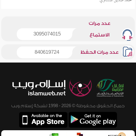
محمد صديق المنشاوي
عدد مرات
3095074015
الاستماع
عدد مرات الحفظ
840619724
جميع الحقوق محفوظة © 2026 - 1998 لشبكة إسلام ويب