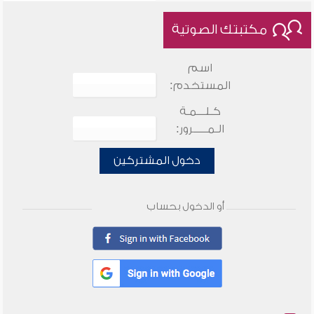
مكتبتك الصوتية
اسم
المستخدم:
كـلـــمـة
الـمـــــرور:
دخول المشتركين
أو الدخول بحساب