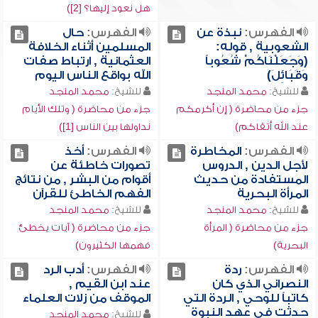
هل نعود إليها؟ [2])
الفهرس:
نبذة عن
الفهرس:
حال
الشعوبية , قوله:
المسلمين أثناء الخلافة
(وَجَعَلْنَاكُمْ شُعُوباً
العثمانية , ارتباط صفات
وَقَبَائِلَ)
الله بواقع الناس اليوم
للشيخ:
محمد المنجد
للشيخ:
محمد المنجد
جزء من محاضرة ( إن أكرمكم
جزء من محاضرة ( وتلك الأيام
عند الله أتقاكم)
نداولها بين الناس [1])
الفهرس:
المخاطرة
الفهرس:
أخذ
لأجل الدين , الدروس
تصورات خاطئة عن
المستفادة من حديث
أقوام من البشر , من نتائج
المرأة البحرية
الفهم الخاطئ للقرآن
للشيخ:
محمد المنجد
للشيخ:
محمد المنجد
جزء من محاضرة ( المرأة
جزء من محاضرة ( آيات يخطئ
البحرية)
فهمها الكثيرون)
الفهرس:
ردة
الفهرس:
أدب الرد
النصراني الذي كان
عند ابن القيم ,
كاتباً للوحي , الردة التي
الموقف من زلات العلماء
حدثت في عهد النبوة
للشيخ:
محمد المنجد