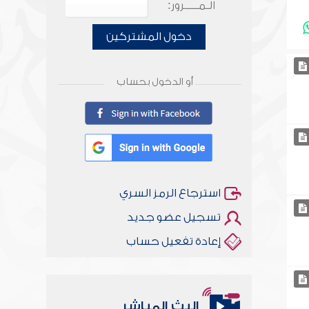
الـمـــــرور:
دخول المشتركين
أو الدخول بحساب
استرجاع الرمز السري
تسجيل عضو جديد
إعادة تفعيل حساب
البث المباشر