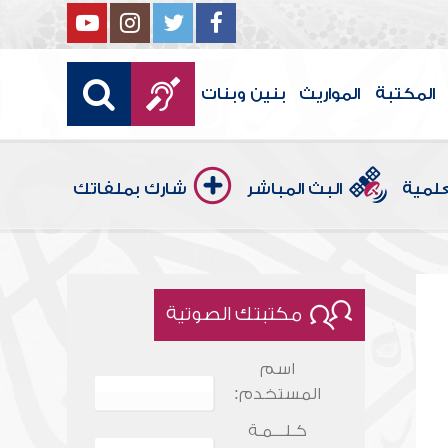
المكتبة
المواريث
بنين وبنات
علمية
البث المباشر
شارك بملفاتك
مكتبتك الصوتية
اسم
المستخدم:
كـلـــمـة