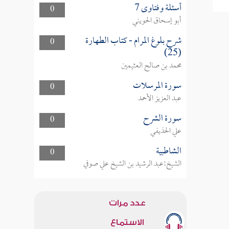
أسئلة وفتاوى 7
0
أبو إسحاق الحويني
شرح بلوغ المرام - كتاب الطهارة
0
(25)
محمد بن صالح العثيمين
سورة المرسلات
0
عبد العزيز الأحمد
سورة الشرح
0
علي الحذيفي
الشاطبية
0
الشيخ:عبد الرشيد بن الشيخ علي صوفي
عدد مرات
الاستماع