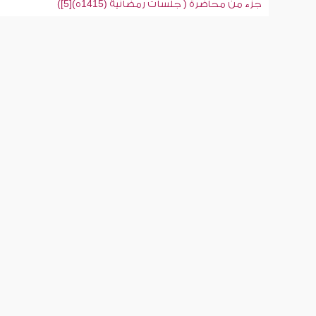
جزء من محاضرة ( جلسات رمضانية (1415ه)[5])