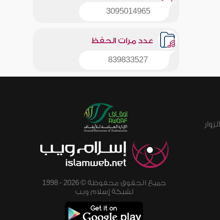
3095014965
عدد مرات الحفظ
839833527
زوار
جميع الحقوق محفوظة © 2026 - 1998
لشبكة إسلام ويب