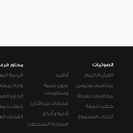
الصوتيات
محاور فرع
القرآن الكريم
أناشيد
الرحمة المه
محاضرات ودروس
متون علمية
واحة رمضان
ومنظومات
محاضرات مفرغة
الحج و العم
مختارات من الأذان
خطب جمعة
خطب جمع
أدعية و أذكار
الكتاب المسموع
القراءات ال
استراحة التسجيلات