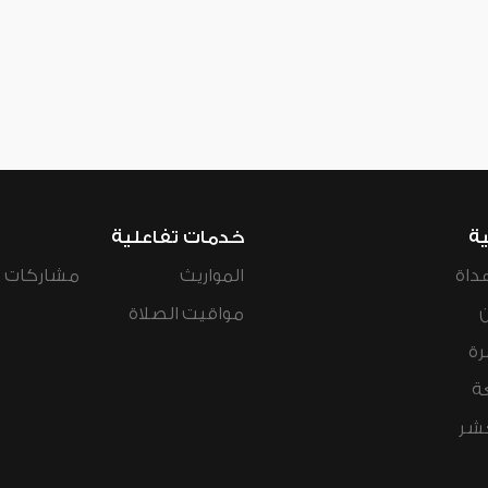
ية
خدمات تفاعلية
داة
المواريث
مشاركات ال
مواقيت الصلاة
رة
ة
عشر