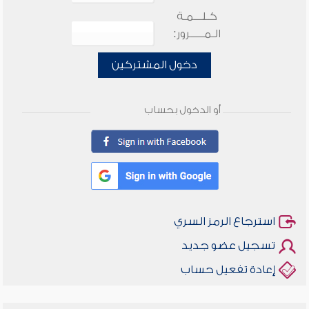
كـلـــمـة
الـمـــــرور:
دخول المشتركين
أو الدخول بحساب
استرجاع الرمز السري
تسجيل عضو جديد
إعادة تفعيل حساب