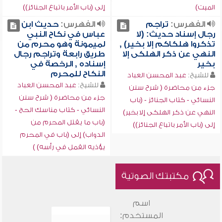
الميت)
إلى (باب الأمر باتباع الجنائز))
الفهرس:
تراجم
الفهرس:
حديث ابن
رجال إسناد حديث: (لا
عباس في نكاح النبي
تذكروا هلكاكم إلا بخير) ,
لميمونة وهو محرم من
النهي عن ذكر الهلكى إلا
طريق رابعة وتراجم رجال
بخير
إسناده , الرخصة في
النكاح للمحرم
للشيخ:
عبد المحسن العباد
للشيخ:
عبد المحسن العباد
جزء من محاضرة ( شرح سنن
جزء من محاضرة ( شرح سنن
النسائي - كتاب الجنائز - (باب
النسائي - كتاب مناسك الحج -
النهي عن ذكر الهلكى إلا بخير)
(باب ما يقتل المحرم من
إلى (باب الأمر باتباع الجنائز))
الدواب) إلى (باب في المحرم
يؤذيه القمل في رأسه) )
مكتبتك الصوتية
اسم
المستخدم: