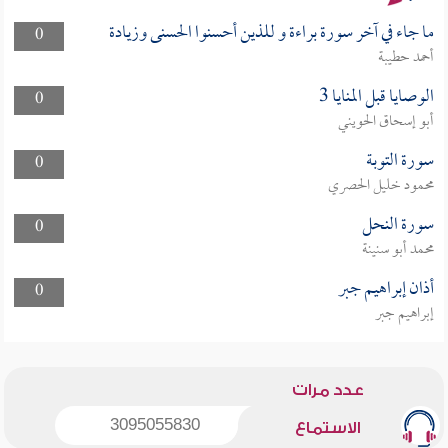
ما جاء في آخر سورة براءة و للذين أحسنوا الحسنى وزيادة
0
أحمد حطيبة
الوصايا قبل المنايا 3
0
أبو إسحاق الحويني
سورة التوبة
0
محمود خليل الحصري
سورة النحل
0
محمد أبو سنينة
أذان إبراهيم جبر
0
إبراهيم جبر
عدد مرات
3095055830
الاستماع